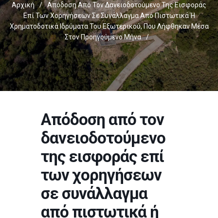
Αρχική
/
Απόδοση Από Τον Δανειοδοτούμενο Της Εισφοράς
Επί Των Χορηγήσεων Σε Συνάλλαγμα Από Πιστωτικά Ή
Χρηματοδοτικά Ιδρύματα Του Εξωτερικού, Που Λήφθηκαν Μέσα
Στον Προηγούμενο Μήνα
/
Απόδοση από τον
δανειοδοτούμενο
της εισφοράς επί
των χορηγήσεων
σε συνάλλαγμα
από πιστωτικά ή