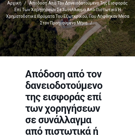
Αρχική
/
Απόδοση Από Τον Δανειοδοτούμενο Της Εισφοράς
Επί Των Χορηγήσεων Σε Συνάλλαγμα Από Πιστωτικά Ή
Χρηματοδοτικά Ιδρύματα Του Εξωτερικού, Που Λήφθηκαν Μέσα
Στον Προηγούμενο Μήνα
/
Απόδοση από τον
δανειοδοτούμενο
της εισφοράς επί
των χορηγήσεων
σε συνάλλαγμα
από πιστωτικά ή