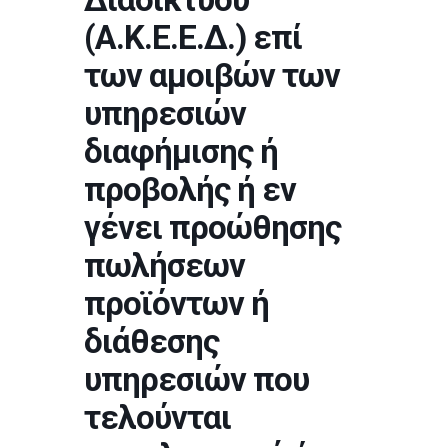
(Α.Κ.Ε.Ε.Δ.) επί
των αμοιβών των
υπηρεσιών
διαφήμισης ή
προβολής ή εν
γένει προώθησης
πωλήσεων
προϊόντων ή
διάθεσης
υπηρεσιών που
τελούνται