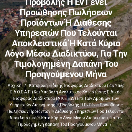
Προβολής Ή Εν Γένει
Προώθησης Πωλήσεων
Προϊόντων Ή Διάθεσης
Υπηρεσιών Που Τελούνται
Αποκλειστικά Ή Κατά Κύριο
Λόγο Μέσω Διαδικτύου, Για Την
Τιμολογημένη Δαπάνη Του
Προηγούμενου Μήνα
Αρχική
/
Καταβολή Ειδικής Εισφοράς Διαδικτύου (2% Υπέρ
Ε.Δ.Ο.Ε.Α.Π.) Και Υποβολή Αναλυτικής Κατάστασης Ειδικής
Εισφοράς Διαδικτύου (Α.Κ.Ε.Ε.Δ.) Επί Των Αμοιβών Των
Υπηρεσιών Διαφήμισης Ή Προβολής Ή Εν Γένει Προώθησης
Πωλήσεων Προϊόντων Ή Διάθεσης Υπηρεσιών Που Τελούνται
Αποκλειστικά Ή Κατά Κύριο Λόγο Μέσω Διαδικτύου, Για Την
Τιμολογημένη Δαπάνη Του Προηγούμενου Μήνα
/