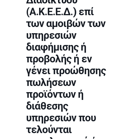
(Α.Κ.Ε.Ε.Δ.) επί
των αμοιβών των
υπηρεσιών
διαφήμισης ή
προβολής ή εν
γένει προώθησης
πωλήσεων
προϊόντων ή
διάθεσης
υπηρεσιών που
τελούνται