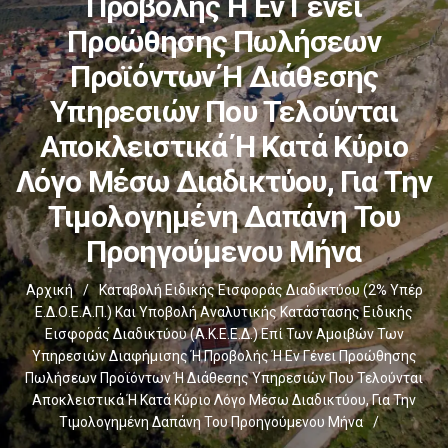
Προβολής Ή Εν Γένει
Προώθησης Πωλήσεων
Προϊόντων Ή Διάθεσης
Υπηρεσιών Που Τελούνται
Αποκλειστικά Ή Κατά Κύριο
Λόγο Μέσω Διαδικτύου, Για Την
Τιμολογημένη Δαπάνη Του
Προηγούμενου Μήνα
Αρχική
/
Καταβολή Ειδικής Εισφοράς Διαδικτύου (2% Υπέρ
Ε.Δ.Ο.Ε.Α.Π.) Και Υποβολή Αναλυτικής Κατάστασης Ειδικής
Εισφοράς Διαδικτύου (Α.Κ.Ε.Ε.Δ.) Επί Των Αμοιβών Των
Υπηρεσιών Διαφήμισης Ή Προβολής Ή Εν Γένει Προώθησης
Πωλήσεων Προϊόντων Ή Διάθεσης Υπηρεσιών Που Τελούνται
Αποκλειστικά Ή Κατά Κύριο Λόγο Μέσω Διαδικτύου, Για Την
Τιμολογημένη Δαπάνη Του Προηγούμενου Μήνα
/