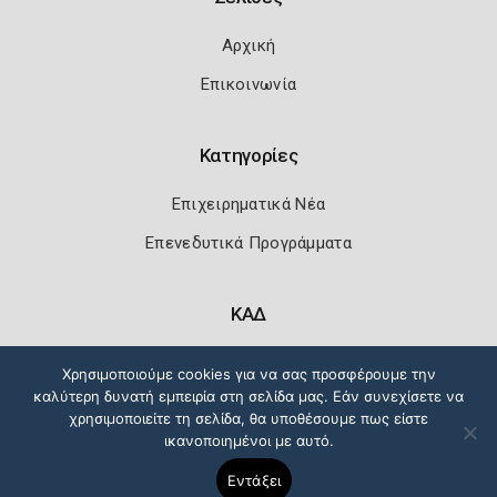
Αρχική
Επικοινωνία
Κατηγορίες
Επιχειρηματικά Νέα
Επενεδυτικά Προγράμματα
ΚΑΔ
Κωδικοί Αριθμοί Δραστηριότητας
Χρησιμοποιούμε cookies για να σας προσφέρουμε την
καλύτερη δυνατή εμπειρία στη σελίδα μας. Εάν συνεχίσετε να
χρησιμοποιείτε τη σελίδα, θα υποθέσουμε πως είστε
ικανοποιημένοι με αυτό.
Πολιτική Ασφάλειας
Όροι Χρήσης
Εντάξει
Copyright 2026
Knowledge A.E.