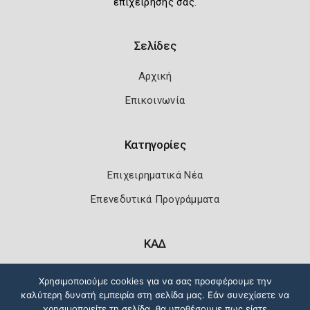
επιχείρησής σας.
Σελίδες
Αρχική
Επικοινωνία
Κατηγορίες
Επιχειρηματικά Νέα
Επενεδυτικά Προγράμματα
ΚΑΔ
Κωδικοί Αριθμοί Δραστηριότητας
Χρησιμοποιούμε cookies για να σας προσφέρουμε την
καλύτερη δυνατή εμπειρία στη σελίδα μας. Εάν συνεχίσετε να
χρησιμοποιείτε τη σελίδα, θα υποθέσουμε πως είστε