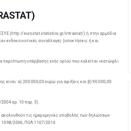
TRASTAT)
Ε (http://eurostat.statistics.gr/intrastat/) ή στην αρμόδια
αν ενδοκοινοτικές συναλλαγές (αποκτήσεις ή και
ε περίπτωση υπέρβασης ενός ορίου που καλείται «κατώφλι
είναι: α) 200.000,00 ευρώ για αφίξεις και β) 90.000,00
2004 αρ. 10 παρ. 3).
 ακολουθούν τις ημερομηνίες υποβολής των δηλώσεων
. 1098/2006, ΠΟΛ.1107/2014.