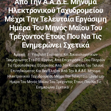
Από Την Α.Α.Δ.Ε. Μήνυμα
Ηλεκτρονικού Ταχυδρομείου
Μέχρι Την Τελευταία Εργάσιμη
Ημέρα Του Μηνός Μαΐου Του
Τρέχοντος Έτους Που Να Τις
Ενημερώνει Σχετικά
Αρχική
/
Υποβολή Ένστασης Και Δικαιολογητικών
Τεκμηρίωσης Στο Π.Σ. Εργάνη, Από Επιχειρήσεις Που Πληρούν
Τις Προϋποθέσεις Εξαίρεσης Από Την Καταβολή Του Τέλους
Επιτηδεύματος Και Δεν Έλαβαν Από Την Α.Α.Δ.Ε. Μήνυμα
Ηλεκτρονικού Ταχυδρομείου Μέχρι Την Τελευταία Εργάσιμη
Ημέρα Του Μηνός Μαΐου Του Τρέχοντος Έτους Που Να Τις
Ενημερώνει Σχετικά
/