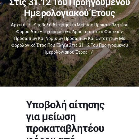
Στις 31.12 Του Προηγούμενου
Ημερολογιακού Έτους
Αρχική
/
Υποβολή Αίτησης Για Μείωση Προκαταβλητέου
Φόρου Από Επιχειρηματική Δραστηριότητα Φυσικών
Προσώπων Και Νομικών Προσώπων Και Οντοτήτων Με
Φορολογικό Έτος Που Έληξε Στις 31.12 Του Προηγούμενου
Ημερολογιακού Έτους
/
Υποβολή αίτησης
για μείωση
προκαταβλητέου