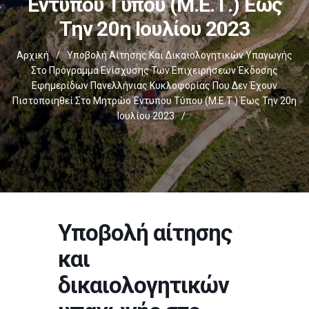
Έντυπου Τύπου (Μ.Ε.Τ.) Έως
Την 20η Ιουλίου 2023
Αρχική
/
Υποβολή Αίτησης Και Δικαιολογητικών Υπαγωγής
Στο Πρόγραμμα Ενίσχυσης Των Επιχειρήσεων Έκδοσης
Εφημερίδων Πανελλήνιας Κυκλοφορίας Που Δεν Έχουν
Πιστοποιηθεί Στο Μητρώο Έντυπου Τύπου (Μ.Ε.Τ.) Έως Την 20η
Ιουλίου 2023
/
Υποβολή αίτησης
και
δικαιολογητικών