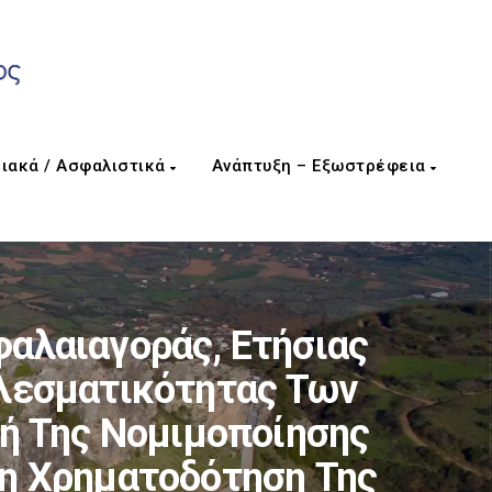
ιακά / Ασφαλιστικά
Ανάπτυξη – Εξωστρέφεια
αλαιαγοράς, Ετήσιας
ελεσματικότητας Των
πή Της Νομιμοποίησης
Τη Χρηματοδότηση Της