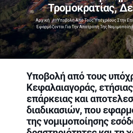
Τρομοκρατίας, Δ
Αρχική
/
Υποβολή Από Τους Υπόχρεους Στην Επι
Εφαρμόζονται Για Την Αποτροπή Της Νομιμοποίη
Υποβολή από τους υπόχ
Κεφαλαιαγοράς, ετήσιας
επάρκειας και αποτελε
διαδικασιών, που εφαρμ
της νομιμοποίησης εσό
δραστηριότητες και τη 