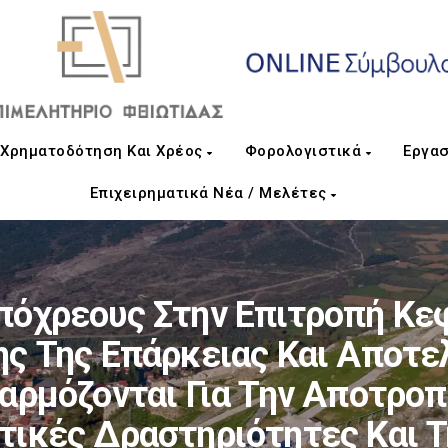
Χρηματοδότηση Και Χρέος
Φορολογιστικά
Εργασ
Επιχειρηματικά Νέα / Μελέτες
πόχρεους Στην Επιτροπή Κεφ
ς Της Επάρκειας Και Αποτ
αρμόζονται Για Την Αποτρο
ικές Δραστηριότητες Και 