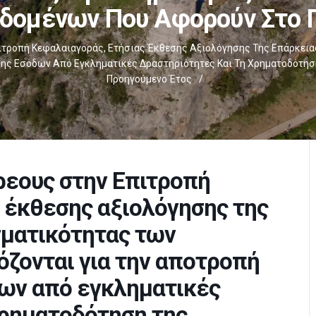
εδομένων Που Αφορούν Στο 
τροπή Κεφαλαιαγοράς, Ετήσιας Έκθεσης Αξιολόγησης Της Επάρκεια
σης Εσόδων Από Εγκληματικές Δραστηριότητες Και Τη Χρηματοδότησ
Προηγούμενο Έτος
/
ρεους στην Επιτροπή
 έκθεσης αξιολόγησης της
σματικότητας των
όζονται για την αποτροπή
δων από εγκληματικές
χρηματοδότηση της