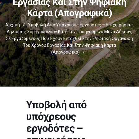
Εργασίας Και Στην Ψηφιακή
Κάρτα (απογραφικά)
Αρχική
/
Υποβολή Από Υπόχρεους Εργοδότες – Επιχειρήσεις,
Δήλωσης Χορηγούμενων Κατά Τον Προηγούμενο Μήνα Αδειών,
Σε Εργαζομένους Που Έχουν Ενταχθεί Στην Ψηφιακή Οργάνωση
Του Χρόνου Εργασίας Και Στην Ψηφιακή Κάρτα
(απογραφικά)
/
Υποβολή από
υπόχρεους
εργοδότες –