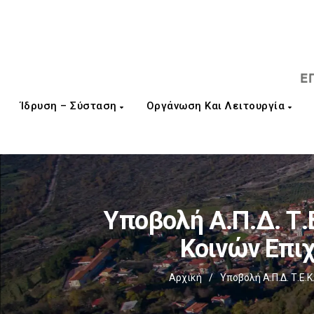
Ίδρυση – Σύσταση
Οργάνωση Και Λειτουργία
Υποβολή Α.Π.Δ. Τ.
Κοινών Επι
Αρχική
/
Υποβολή Α.Π.Δ. Τ.Ε