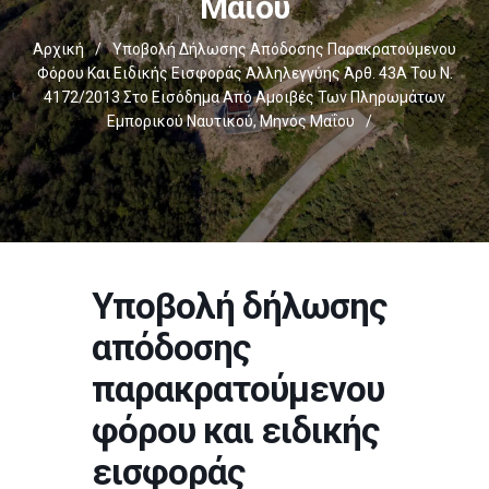
Μαΐου
Αρχική
/
Υποβολή Δήλωσης Απόδοσης Παρακρατούμενου
Φόρου Και Ειδικής Εισφοράς Αλληλεγγύης Άρθ. 43Α Του Ν.
4172/2013 Στο Εισόδημα Από Αμοιβές Των Πληρωμάτων
Εμπορικού Ναυτικού, Μηνός Μαΐου
/
Υποβολή δήλωσης
απόδοσης
παρακρατούμενου
φόρου και ειδικής
εισφοράς