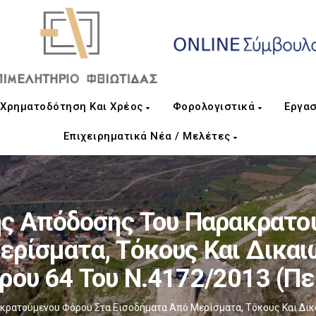
Χρηματοδότηση Και Χρέος
Φορολογιστικά
Εργασ
Επιχειρηματικά Νέα / Μελέτες
ς Απόδοσης Του Παρακρατού
ερίσματα, Τόκους Και Δικαι
ρου 64 Του Ν.4172/2013 (π
ατούμενου Φόρου Στα Εισοδήματα Από Μερίσματα, Τόκους Και Δικα