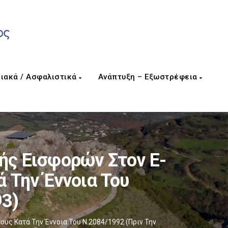
ιακά / Ασφαλιστικά
Ανάπτυξη – Εξωστρέφεια
ής Εισφορών Στον E-
 Την Έννοια Του
93)
υς Κατά Την Έννοια Του Ν.2084/1992 (πριν Την