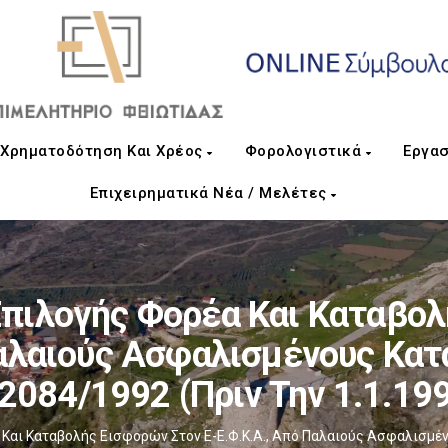
Χρηματοδότηση Και Χρέος
Φορολογιστικά
Εργασ
Επιχειρηματικά Νέα / Μελέτες
ιλογής Φορέα Και Καταβολ
Παλαιούς Ασφαλισμένους Κατά
2084/1992 (πριν Την 1.1.19
αι Καταβολής Εισφορών Στον E-Ε.Φ.Κ.Α., Από Παλαιούς Ασφαλισμένο