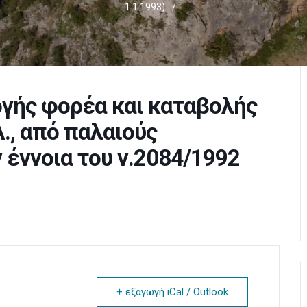
1.1.1993)
/
γής φορέα και καταβολής
., από παλαιούς
 έννοια του ν.2084/1992
+ εξαγωγή iCal / Outlook