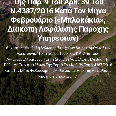
Της Παρ. 9 Του Άρθ. 39 Του
Ν.4387/2016 Κατά Τον Μήνα
Φεβρουάριο («μπλοκάκια»,
Διακοπή Ασφάλισης Παροχής
Υπηρεσιών)
Αρχική
/
Υποβολή Δήλωσης Στοιχείων Ασφαλισμένων Στην
Ηλεκτρονική Πλατφόρμα Του E-Ε.Φ.Κ.Α. Από Τους
Αντισυμβαλλόμενους, Για Τη Διακοπή Ασφάλισης Με Βάση Τη
Ρύθμιση Των Διατάξεων Της Παρ. 9 Του Άρθ. 39 Του Ν.4387/2016
Κατά Τον Μήνα Φεβρουάριο («μπλοκάκια», Διακοπή Ασφάλισης
Παροχής Υπηρεσιών)
/