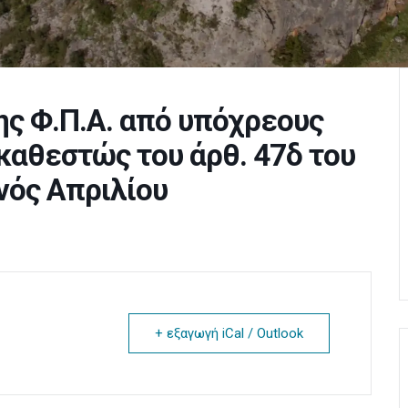
ς Φ.Π.Α. από υπόχρεους
καθεστώς του άρθ. 47δ του
ηνός Απριλίου
+ εξαγωγή iCal / Outlook