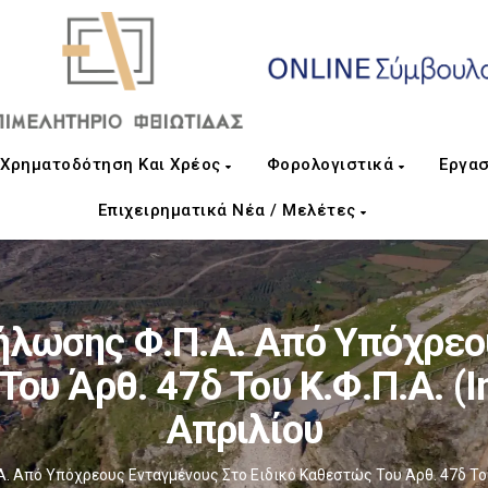
Χρηματοδότηση Και Χρέος
Φορολογιστικά
Εργασ
Επιχειρηματικά Νέα / Μελέτες
ήλωσης Φ.Π.Α. Από Υπόχρεο
Του Άρθ. 47δ Του Κ.Φ.Π.Α. (
Απριλίου
. Από Υπόχρεους Ενταγμένους Στο Ειδικό Καθεστώς Του Άρθ. 47δ Του