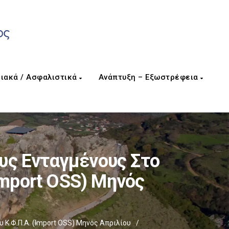
ιακά / Ασφαλιστικά
Ανάπτυξη – Εξωστρέφεια
υς Ενταγμένους Στο
Import OSS) Μηνός
 Κ.Φ.Π.Α. (Import OSS) Μηνός Απριλίου
/