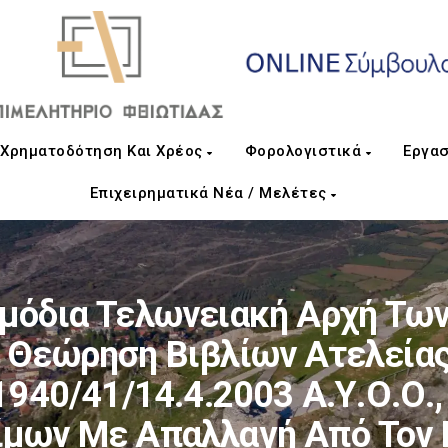
Χρηματοδότηση Και Χρέος
Φορολογιστικά
Εργασ
Επιχειρηματικά Νέα / Μελέτες
ρμόδια Τελωνειακή Αρχή Τω
ι Θεώρηση Βιβλίων Ατελεία
.1940/41/14.4.2003 Α.Υ.Ο.Ο.,
ίμων Με Απαλλαγή Από Τον Ε