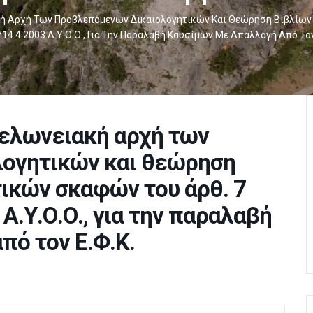
ή Αρχή Των Προβλεπόμενων Δικαιολογητικών Και Θεώρηση Βιβλίων 
14.4.2003 Α.Υ.Ο.Ο., Για Την Παραλαβή Καυσίμων Με Απαλλαγή Από Τον
τελωνειακή αρχή των
ογητικών και θεώρηση
τικών σκαφών του άρθ. 7
 Α.Υ.Ο.Ο., για την παραλαβή
πό τον Ε.Φ.Κ.