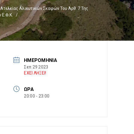
Ατελείας Αλιευτικών Σκαφών Του Άρθ. 7 Της
 Ε.Φ.Κ.
/
ΗΜΕΡΟΜΗΝΊΑ
Σεπ 29 2023
ΕΧΕΙ ΛΗΞΕΙ!
ΏΡΑ
20:00 - 23:00