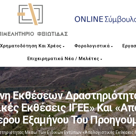
Χρηματοδότηση Και Χρέος
Φορολογιστικά
Εργασ
Επιχειρηματικά Νέα / Μελέτες
άνη Εκθέσεων Δραστηριότητ
κές Εκθέσεις ΙΓΕΕ» Και «Απ
ρου Εξαμήνου Του Προηγού
τηριότητας Μέσω Των Ειδικών Εντύπων «Απολογιστικές Εκθέσεις Ι