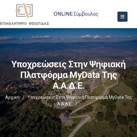
Υποχρεώσεις Στην Ψηφιακή
Πλατφόρμα MyData Της
Α.Α.Δ.Ε.
Αρχική
/
Υποχρεώσεις Στην Ψηφιακή Πλατφόρμα MyData Της
Α.Α.Δ.Ε.
/