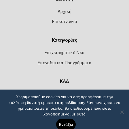
Αρχική
Επικοινωνία
Κατηγορίες
Επιχειρηματικά Νέα
Επενεδυτικά Προγράμματα
ΚΑΔ
Κωδικοί Αριθμοί Δραστηριότητας
Χρησιμοποιούμε cookies για να σας προσφέρουμε την
καλύτερη δυνατή εμπειρία στη σελίδα μας. Εάν συνεχίσετε να
χρησιμοποιείτε τη σελίδα, θα υποθέσουμε πως είστε
ικανοποιημένοι με αυτό.
Πολιτική Ασφάλειας
Όροι Χρήσης
Εντάξει
Copyright 2026
Knowledge A.E.