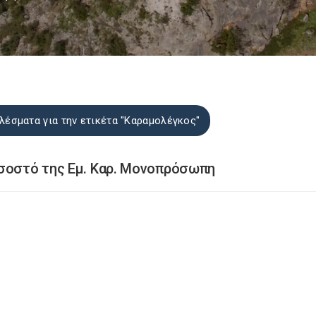
λέσματα για την ετικέτα "Καραμολέγκος"
οσοστό της Εμ. Καρ. Μονοπρόσωπη