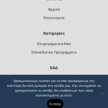
Αρχική
Επικοινωνία
Κατηγορίες
Επιχειρηματικά Νέα
Επενεδυτικά Προγράμματα
ΚΑΔ
Κωδικοί Αριθμοί Δραστηριότητας
Χρησιμοποιούμε cookies για να σας προσφέρουμε την
καλύτερη δυνατή εμπειρία στη σελίδα μας. Εάν συνεχίσετε να
χρησιμοποιείτε τη σελίδα, θα υποθέσουμε πως είστε
ικανοποιημένοι με αυτό.
Πολιτική Ασφάλειας
Όροι Χρήσης
Εντάξει
Copyright 2026
Knowledge A.E.