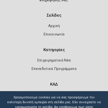
επιχείρησής σας.
Σελίδες
Αρχική
Επικοινωνία
Κατηγορίες
Επιχειρηματικά Νέα
Επενεδυτικά Προγράμματα
ΚΑΔ
Κωδικοί Αριθμοί Δραστηριότητας
Χρησιμοποιούμε cookies για να σας προσφέρουμε την
καλύτερη δυνατή εμπειρία στη σελίδα μας. Εάν συνεχίσετε να
χρησιμοποιείτε τη σελίδα, θα υποθέσουμε πως είστε