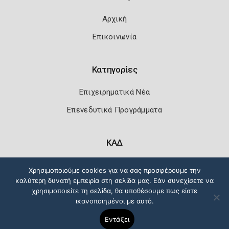
Αρχική
Επικοινωνία
Κατηγορίες
Επιχειρηματικά Νέα
Επενεδυτικά Προγράμματα
ΚΑΔ
Κωδικοί Αριθμοί Δραστηριότητας
Χρησιμοποιούμε cookies για να σας προσφέρουμε την
καλύτερη δυνατή εμπειρία στη σελίδα μας. Εάν συνεχίσετε να
χρησιμοποιείτε τη σελίδα, θα υποθέσουμε πως είστε
ικανοποιημένοι με αυτό.
Πολιτική Ασφάλειας
Όροι Χρήσης
Εντάξει
Copyright 2026
Knowledge A.E.