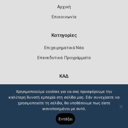
Αρχική
Επικοινωνία
Κατηγορίες
Επιχειρηματικά Νέα
Επενεδυτικά Προγράμματα
ΚΑΔ
Κωδικοί Αριθμοί Δραστηριότητας
Χρησιμοποιούμε cookies για να σας προσφέρουμε την
καλύτερη δυνατή εμπειρία στη σελίδα μας. Εάν συνεχίσετε να
χρησιμοποιείτε τη σελίδα, θα υποθέσουμε πως είστε
ικανοποιημένοι με αυτό.
Πολιτική Ασφάλειας
Όροι Χρήσης
Εντάξει
Copyright 2026
Knowledge A.E.