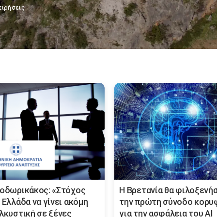
ειρήσεις
εοδωρικάκος: «Στόχος
Η Βρετανία θα φιλοξενή
 Ελλάδα να γίνει ακόμη
την πρώτη σύνοδο κορυ
ελκυστική σε ξένες
για την ασφάλεια του ΑΙ