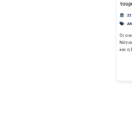
τουρ
22
Α
Oι οι
Νότια
και η 