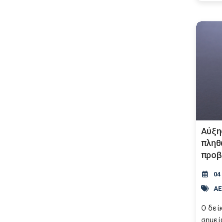
Αύξη
πληθ
προβ
04
Α
O δεί
σημεί