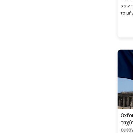
στην 
το μήν
Oxfo
ταχύ
οικο