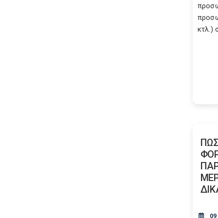
προσω
προσω
κτλ.) 
ΠΩΣ
ΦΟΡ
ΠΑΡ
ΜΕΡ
ΔΙΚ
09