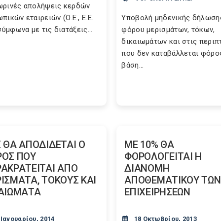
ρινές απολήψεις κερδών
πικών εταιρειών (Ο.Ε., Ε.Ε.
Υποβολή μηδενικής δήλωση
σύμφωνα με τις διατάξεις...
φόρου μερισμάτων, τόκων,
δικαιωμάτων και στις περι
που δεν καταβάλλεται φόρο
βάση...
 ΘΑ ΑΠΟΔΙΔΕΤΑΙ Ο
ΜΕ 10% ΘΑ
ΟΣ ΠΟΥ
ΦΟΡΟΛΟΓΕΙΤΑΙ Η
ΑΚΡΑΤΕΙΤΑΙ ΑΠΟ
ΔΙΑΝΟΜΗ
ΙΣΜΑΤΑ, ΤΟΚΟΥΣ ΚΑΙ
ΑΠΟΘΕΜΑΤΙΚΟΥ ΤΩΝ
ΑΙΩΜΑΤΑ
ΕΠΙΧΕΙΡΗΣΕΩΝ
 Ιανουαρίου, 2014
18 Οκτωβρίου, 2013