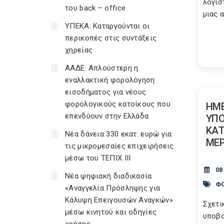
λογισ
του back – office
μιας 
ΥΠΕΚΑ: Καταργούνται οι
περικοπές στις συντάξεις
χηρείας
ΑΑΔΕ: Απλούστερη η
εναλλακτική φορολόγηση
εισοδήματος για νέους
φορολογικούς κατοίκους που
ΗΜ
επενδύουν στην Ελλάδα
ΥΠΟ
ΚΑΤ
Νέα δάνεια 330 εκατ. ευρώ για
ΜΕ
τις μικρομεσαίες επιχειρήσεις
μέσω του ΤΕΠΙΧ ΙΙΙ
08
Νέα ψηφιακή διαδικασία
ΦΟ
«Αναγγελία Πρόσληψης για
Κάλυψη Επειγουσών Αναγκών»
Σχετι
μέσω κινητού και οδηγίες
υποβο