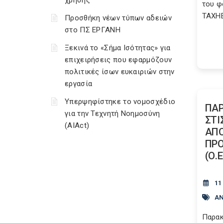
χρήσης
του φ
TAXH
Προσθήκη νέων τύπων αδειών
στο ΠΣ ΕΡΓΑΝΗ
Ξεκινά το «Σήμα Ισότητας» για
επιχειρήσεις που εφαρμόζουν
πολιτικές ίσων ευκαιριών στην
εργασία
Υπερψηφίστηκε το νομοσχέδιο
ΠΑ
για την Τεχνητή Νοημοσύνη
ΣΤΙ
(AIAct)
ΑΠΟ
ΠΡΟ
(Ο.Ε
11
ΑΝ
Παρακ