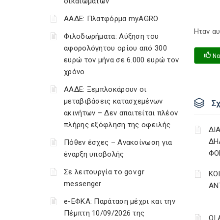
δικαιωμάτων
ΑΑΔΕ: Πλατφόρμα myAGRO
Ηταν αυ
Φιλοδωρήματα: Αύξηση του
αφορολόγητου ορίου από 300
Να
ευρώ τον μήνα σε 6.000 ευρώ τον
χρόνο
ΑΑΔΕ: Ξεμπλοκάρουν οι
μεταβιβάσεις κατασχεμένων
Σ
ακινήτων – Δεν απαιτείται πλέον
πλήρης εξόφληση της οφειλής
ΔΙ
ΔΗ
Πόθεν έσχες – Ανακοίνωση για
ΦΟ
έναρξη υποβολής
Σε λειτουργία το gov.gr
ΚΟ
messenger
ΑΝ
e-ΕΦΚΑ: Παράταση μέχρι και την
Πέμπτη 10/09/2026 της
ΟΙ