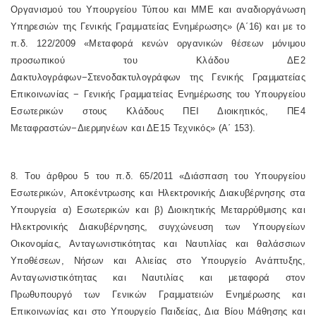
Οργανισμού του Υπουργείου Τύπου και ΜΜΕ και αναδιοργάνωση
Υπηρεσιών της Γενικής Γραμματείας Ενημέρωσης» (Α΄16) και με το
π.δ. 122/2009 «Μεταφορά κενών οργανικών θέσεων μόνιμου
προσωπικού του Κλάδου ΔΕ2
Δακτυλογράφων−Στενοδακτυλογράφων της Γενικής Γραμματείας
Επικοινωνίας − Γενικής Γραμματείας Ενημέρωσης του Υπουργείου
Εσωτερικών στους Κλάδους ΠΕΙ Διοικητικός, ΠΕ4
Μεταφραστών−Διερμηνέων και ΔΕ15 Τεχνικός» (Α΄ 153).
8. Του άρθρου 5 του π.δ. 65/2011 «Διάσπαση του Υπουργείου
Εσωτερικών, Αποκέντρωσης και Ηλεκτρονικής Διακυβέρνησης στα
Υπουργεία α) Εσωτερικών και β) Διοικητικής Μεταρρύθμισης και
Ηλεκτρονικής Διακυβέρνησης, συγχώνευση των Υπουργείων
Οικονομίας, Ανταγωνιστικότητας και Ναυτιλίας και θαλάσσιων
Υποθέσεων, Νήσων και Αλιείας στο Υπουργείο Ανάπτυξης,
Ανταγωνιστικότητας και Ναυτιλίας και μεταφορά στον
Πρωθυπουργό των Γενικών Γραμματειών Ενημέρωσης και
Επικοινωνίας και στο Υπουργείο Παιδείας, Δια Βίου Μάθησης και