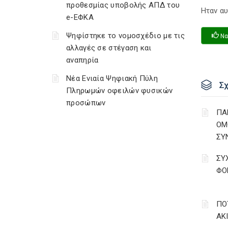
προθεσμίας υποβολής ΑΠΔ του
Ηταν αυ
e-ΕΦΚΑ
Ψηφίστηκε το νομοσχέδιο με τις
Να
αλλαγές σε στέγαση και
αναπηρία
Νέα Ενιαία Ψηφιακή Πύλη
Σ
Πληρωμών οφειλών φυσικών
προσώπων
ΠΑ
ΟΜ
ΣΥ
ΣΥ
ΦΟ
ΠΟ
ΑΚ