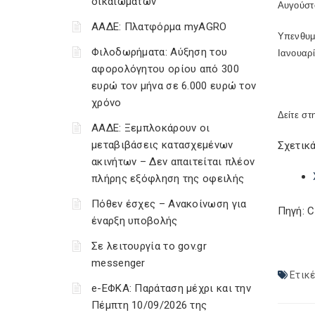
δικαιωμάτων
Αυγούστ
ΑΑΔΕ: Πλατφόρμα myAGRO
Υπενθυμί
Φιλοδωρήματα: Αύξηση του
Ιανουαρί
αφορολόγητου ορίου από 300
ευρώ τον μήνα σε 6.000 ευρώ τον
χρόνο
Δείτε στ
ΑΑΔΕ: Ξεμπλοκάρουν οι
μεταβιβάσεις κατασχεμένων
Σχετικά
ακινήτων – Δεν απαιτείται πλέον
πλήρης εξόφληση της οφειλής
Πόθεν έσχες – Ανακοίνωση για
Πηγή: 
έναρξη υποβολής
Σε λειτουργία το gov.gr
messenger
Ετικέ
e-ΕΦΚΑ: Παράταση μέχρι και την
Πέμπτη 10/09/2026 της