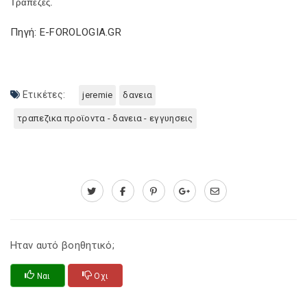
Τράπεζες.
Πηγή: E-FOROLOGIA.GR
Ετικέτες:
jeremie
δανεια
τραπεζικα προϊοντα - δανεια - εγγυησεις
Ηταν αυτό βοηθητικό;
Ναι
Οχι