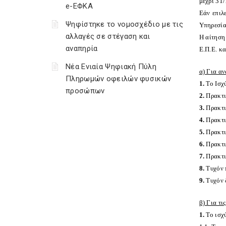
μέχρι 31
e-ΕΦΚΑ
Εάν επιλ
Ψηφίστηκε το νομοσχέδιο με τις
Υπηρεσία
αλλαγές σε στέγαση και
Η αίτηση
αναπηρία
Ε.Π.Ε. κα
Νέα Ενιαία Ψηφιακή Πύλη
α) Για αν
Πληρωμών οφειλών φυσικών
1.
Το Ισχύ
προσώπων
2.
Πρακτι
3.
Πρακτικ
4.
Πρακτι
5.
Πρακτι
6.
Πρακτικ
7.
Πρακτι
8.
Τυχόν 
9.
Τυχόν 
β) Για τι
1.
Το ισχ