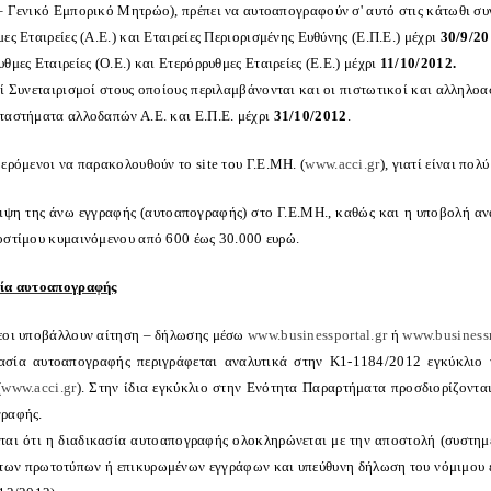
– Γενικό Εμπορικό Μητρώο), πρέπει να αυτοαπογραφούν σ' αυτό στις κάτωθι συ
ες Εταιρείες (Α.Ε.) και Εταιρείες Περιορισμένης Ευθύνης (Ε.Π.Ε.) μέχρι
30/9/20
θμες Εταιρείες (Ο.Ε.) και Ετερόρρυθμες Εταιρείες (Ε.Ε.) μέχρι
11/10/2012.
οί Συνεταιρισμοί στους οποίους περιλαμβάνονται και οι πιστωτικοί και αλληλο
ταστήματα αλλοδαπών Α.Ε. και Ε.Π.Ε. μέχρι
31/10/2012
.
ερόμενοι να παρακολουθούν το site του Γ.Ε.ΜΗ. (
www.acci.gr
), γιατί είναι πο
ιψη της άνω εγγραφής (αυτοαπογραφής) στο Γ.Ε.ΜΗ., καθώς και η υποβολή ανακ
οστίμου κυμαινόμενου από 600 έως 30.000 ευρώ.
ία αυτοαπογραφής
εοι υποβάλλουν αίτηση – δήλωσης μέσω
www.businessportal.gr
ή
www.businessr
ασία αυτοαπογραφής περιγράφεται αναλυτικά στην Κ1-1184/2012 εγκύκλιο τη
(
www.acci.gr
). Στην ίδια εγκύκλιο στην Ενότητα Παραρτήματα προσδιορίζοντα
ραφής.
ται ότι η διαδικασία αυτοαπογραφής ολοκληρώνεται με την αποστολή (συστημ
 των πρωτοτύπων ή επικυρωμένων εγγράφων και υπεύθυνη δήλωση του νόμιμου ε