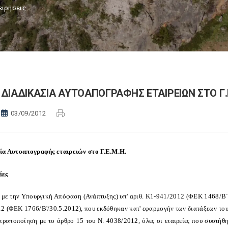
ειρήσεις
ΔΙΑΔΙΚΑΣΙΑ ΑΥΤΟΑΠΟΓΡΑΦΗΣ ΕΤΑΙΡΕΙΩΝ ΣΤΟ Γ.
03/09/2012
ία Αυτοαπογραφής εταιρειών στο Γ.Ε.Μ.Η.
ίες
με την Υπουργική Απόφαση (Ανάπτυξης) υπ' αριθ. Κ1-941/2012 (ΦΕΚ 1468/Β΄/3
2 (ΦΕΚ 1766/Β'/30.5.2012), που εκδόθηκαν κατ' εφαρμογήν των διατάξεων του 
 τροποποίηση με το άρθρο 15 του Ν. 4038/2012, όλες οι εταιρείες που συστήθ