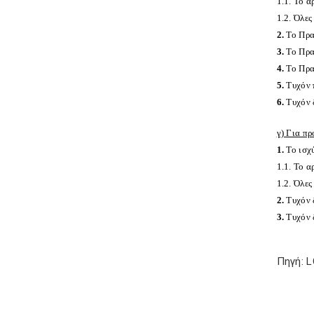
1.1. Το α
1.2. Όλες
2.
Το Πρα
3.
Το Πρα
4.
Το Πρα
5.
Τυχόν 
6.
Τυχόν 
γ) Για πρ
1.
Το ισχ
1.1. Το α
1.2. Όλες
2.
Τυχόν 
3.
Τυχόν 
Πηγή: 