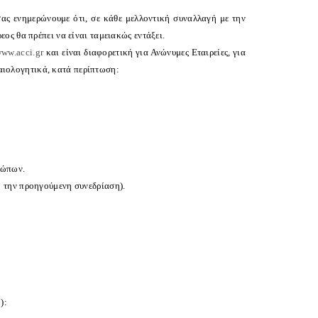
σας ενημερώνουμε ότι, σε κάθε μελλοντική συναλλαγή με την
ς θα πρέπει να είναι ταμειακώς εντάξει.
ww.acci.gr
και είναι διαφορετική για Ανώνυμες Εταιρείες, για
καιολογητικά, κατά περίπτωση:
σώπων.
ό την προηγούμενη συνεδρίαση).
):