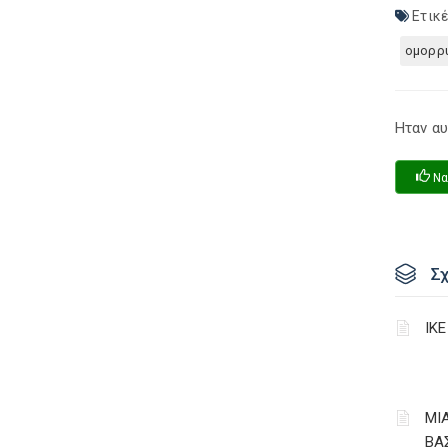
Ετικέ
ομορρυ
Ηταν αυ
Να
Σ
ΙΚ
ΜΙΑ
ΒΑ