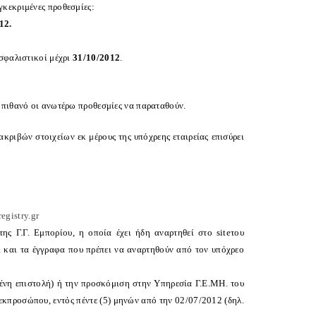
γκεκριμένες προθεσμίες:
12.
ασφαλιστικοί μέχρι
31/10/2012
.
λύ πιθανό οι ανωτέρω προθεσμίες να παραταθούν.
ριβών στοιχείων εκ μέρους της υπόχρεης εταιρείας επισύρει
egistry.gr
ς Γ.Γ. Εμπορίου, η οποία έχει ήδη αναρτηθεί στο siteτου
ι και τα έγγραφα που πρέπει να αναρτηθούν από τον υπόχρεο
ένη επιστολή) ή την προσκόμιση στην Υπηρεσία Γ.Ε.ΜΗ. του
κπροσώπου, εντός πέντε (5) μηνών από την 02/07/2012 (δηλ.