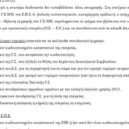
/12/2012).
εγεί η ανωτέρω διαδικασία δεν καταβάλλεται τέλος απογραφής. Στη συνέχεια 
 Γ.Ε.ΜΗ. του Ε.Β.Ε.Α. (έκδοση πιστοποιητικών, καταχώρηση πράξεων), ο υπόχρεο
 – δήλωση εγγραφής στο Γ.Ε.ΜΗ. συμπληρώνεται σε φόρμα που βρίσκεται στο
w
ι για προσωπικές εταιρείες (Ο.Ε. – Ε.Ε.) και να συνοδεύονται από τα κάτωθι δι
ώνυμες εταιρείες
απαιτούνται τα ακόλουθα συνοδευτικά έγγραφα:
ον κωδικοποιημένο καταστατικό της εταιρείας.
κό της Γ.Σ. που αποφάσισε την κωδικοποίηση.
ό της Γ.Σ. που εξέλεξε τα Μέλη του Ισχύοντος Διοικητικού Συμβουλίου.
κό του Δ.Σ. για τη συγκρότησή του σε σώμα και για τον ορισμό νομίμων εκπρο
κό του Δ.Σ. για ορισμό των νομίμων εκπροσώπων (εάν έγινε σε διαφορετική απ
ό της τελευταίας Τακτικής Γ.Σ.
κό συνεδριάσεων αρμοδίων οργάνων με την εκλογή ελεγκτών χρήσης 2011.
πρακτικό συνεδρίασης Γ.Σ. για τη λύση της εταιρείας.
δικαστική απόφαση ή κήρυξη της εταιρείας σε πτώχευση.
ς Ε.Π.Ε.
ύον κωδικοποιημένο καταστατικό της ΕΠΕ ή (αν αυτό δεν είναι κωδικοποιημένο