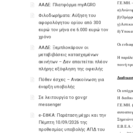
Γ.Ε.ΜΗ. 
ΑΑΔΕ: Πλατφόρμα myAGRO
α) Ανώνυμ
Φιλοδωρήματα: Αύξηση του
β) Ομόρρυ
αφορολόγητου ορίου από 300
γ) Αστικ
ευρώ τον μήνα σε 6.000 ευρώ τον
δ) Υποκα
χρόνο
Οι ενδιαφ
ΑΑΔΕ: Ξεμπλοκάρουν οι
μεταβιβάσεις κατασχεμένων
Η παράλε
ακινήτων – Δεν απαιτείται πλέον
ποινή πρ
πλήρης εξόφληση της οφειλής
Διαδικασ
Πόθεν έσχες – Ανακοίνωση για
έναρξη υποβολής
Οι υπόχρ
Σε λειτουργία το gov.gr
Η διαδικ
messenger
Γ.Ε.ΜΗ. 
αυτοαπογ
e-ΕΦΚΑ: Παράταση μέχρι και την
Σημειώνε
Πέμπτη 10/09/2026 της
Ε.Β.Ε.Α.
προθεσμίας υποβολής ΑΠΔ του