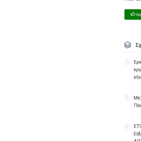
Να
Σ
Έρε
εργ
εξ
Μέχ
Πάσ
ΈΤ
ΕΙ