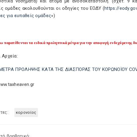
υστικά νοσήματα) και άτομα με ανοσοκαταστολή. (σχετ. 9 κ
ίς ομάδες ακολουθούνται οι οδηγίες του ΕΟΔΥ (
https://eody.
ες για ευπαθείς ομάδες
»)
 παρατίθενται τα ειδικά προληπτικά μέτρα για την αποφυγή ενδεχόμενης δ
 Αρχεία:
ΜΕΤΡΑ ΠΡΟΛΗΨΗΣ ΚΑΤΑ ΤΗΣ ΔΙΑΣΠΟΡΑΣ ΤΟΥ ΚΟΡΩΝΟΪΟΥ COVI
ww.taxheaven.gr
τες:
κορονοϊος
τό βοηθητικό;