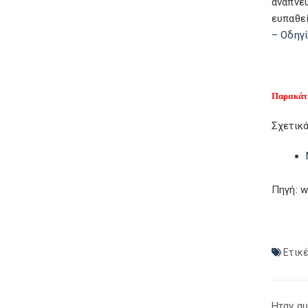
αναπνε
ευπαθε
– Οδηγί
Παρακάτω
Σχετικά
Πηγή: w
Ετικέ
Ηταν αυ