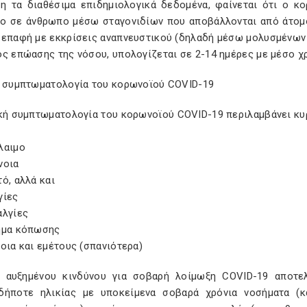
η τα διαθέσιμα επιδημιολογικά δεδομένα, φαίνεται ότι ο κ
ο σε άνθρωπο μέσω σταγονιδίων που αποβάλλονται από άτομο
 επαφή με εκκρίσεις αναπνευστικού (δηλαδή μέσω μολυσμένων 
ς επώασης της νόσου, υπολογίζεται σε 2-14 ημέρες με μέσο χ
ή συμπτωματολογία του κορωνοϊού COVID-19
ική συμπτωματολογία του κορωνοϊού COVID-19 περιλαμβάνει κ
λαιμο
νοια
ό, αλλά και
γίες
αλγίες
ημα κόπωσης
οια και εμέτους (σπανιότερα)
 αυξημένου κινδύνου για σοβαρή λοίμωξη COVID-19 αποτε
δήποτε ηλικίας με υποκείμενα σοβαρά χρόνια νοσήματα (κ