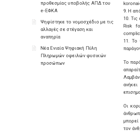
προθεσμίας υποβολής ΑΠΔ του
koronai
e-ΕΦΚΑ
9. Η απ
10. Τις
Ψηφίστηκε το νομοσχέδιο με τις
Risk fo
αλλαγές σε στέγαση και
complic
αναπηρία
11. Το
Νέα Ενιαία Ψηφιακή Πύλη
παράγο
Πληρωμών οφειλών φυσικών
Το παρ
προσώπων
απαραί
Λαμβάν
ανήκει
επισημα
Οι κορ
άνθρωπ
μπορεί
τον άν