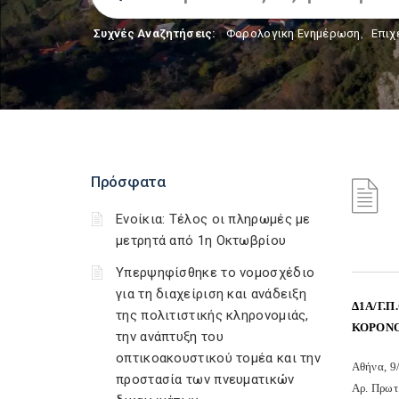
Συχνές Αναζητήσεις:
Φορολογικη Ενημέρωση
,
Επιχ
Πρόσφατα
Ενοίκια: Τέλος οι πληρωμές με
μετρητά από 1η Οκτωβρίου
Υπερψηφίσθηκε το νομοσχέδιο
για τη διαχείριση και ανάδειξη
Δ1Α/Γ.
της πολιτιστικής κληρονομιάς,
ΚΟΡΟΝΟ
την ανάπτυξη του
οπτικοακουστικού τομέα και την
Αθήνα, 9
προστασία των πνευματικών
Αρ. Πρωτ