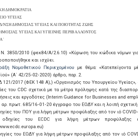
ΚΗ ΔΗΜΟΚΡΑΤΙΑ
ΕΙΟ ΥΓΕΙΑΣ
Δ/ΝΣΗ ΔΗΜΟΣΙΑΣ ΥΓΕΙΑΣ ΚΑΙ ΠΟΙΟΤΗΤΑΣ ΖΩΗΣ
ΗΜΟΣΙΑΣ ΥΓΕΙΑΣ ΚΑΙ ΥΓΙΕΙΝΗΣ ΠΕΡΙΒAΛΛΟΝΤΟΣ
Α΄
. Ν. 3850/2010 (φεκ84/Α/2.6.10) «Κύρωση του κώδικα νόμων γι
ροποποιήθηκε και ισχύει.
ράξη Νομοθετικού Περιεχομένου
με θέμα: «Κατεπείγοντα μ
ού» (Α΄ 42/25-02-2020) άρθρο, παρ. 2.
Δ 121/2017 (ΦΕΚ 148 Α),) «Οργανισμός του Υπουργείου Υγείας»
γίες του CDC σχετικά με τα μέτρα πρόληψης κατά της διασπο
ήσεις και εργoδότες (Interim Guidance for Businesses and emp
ε αρ. πρωτ. 685/16-01-20 έγγραφο του ΕΟΔΥ και η λοιπή σχετικ
δηγίες του ΠΟΥ για λήψη μέτρων προφύλαξης από τον ιό COVID-1
 οδηγίες του ECDC για λήψη μέτρων προφύλαξης απ
/www.ecdc.europa.eu)
δηγίες του ΕΟΔΥ για λήψη μέτρων προφύλαξης από τον ιό COVD-