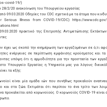
os-covid-19/)
ό 28/2/20 ανακοίνωση του Υπουργείου εργασίας
 από 09.03.2020 Οδηγίες του CDC σχετικά με τα άτομα που κιν
r Serious Illness from COVID-19/CDC) https://www.cdc.gov/co
ations.html
 09.03.2020 πρακτικό της Επιτροπής Αντιμετώπισης Εκτάκτω
ντες
όν έχει ως σκοπό την ενημέρωση των εργαζομένων σε ό,τι αφ
τητες ενέργειες σε περίπτωση εμφάνισης κρούσματος και τα 
οντας υπόψη ότι η αρμοδιότητα για την προστασία των εργα
 στο Υπουργείο Εργασίας η Υπηρεσία μας για λόγους διευκό
ίνει τα εξής:
ωνοϊοί είναι μία ομάδα ιών που συνήθως προκαλούν αναπνευ
ο και στα ζώα. Εκτιμάται ότι περίπου το ένα τρίτο των λο
 να προκαλείται από κορωνοϊούς. Ο κορωνοϊός COVID-19 είναι
θρωπο.