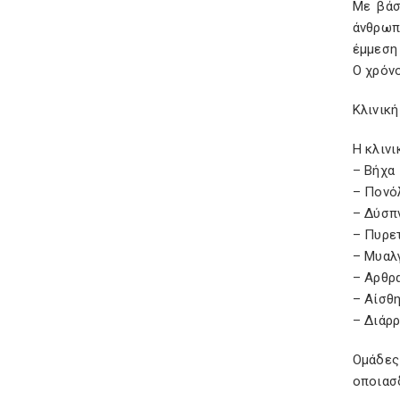
Με βάσ
άνθρωπ
έμμεση
Ο χρόνο
Κλινικ
Η κλιν
– Βήχα
– Πονό
– Δύσπ
– Πυρετ
– Μυαλ
– Αρθρ
– Αίσθ
– Διάρρ
Ομάδες
οποιασ