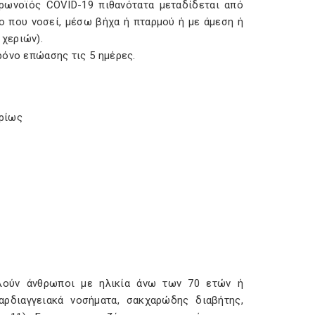
ορωνοϊός COVID-19 πιθανότατα μεταδίδεται από
 που νοσεί, μέσω βήχα ή πταρμού ή με άμεση ή
χεριών).
ρόνο επώασης τις 5 ημέρες.
υρίως
λούν άνθρωποι με ηλικία άνω των 70 ετών ή
αρδιαγγειακά νοσήματα, σακχαρώδης διαβήτης,