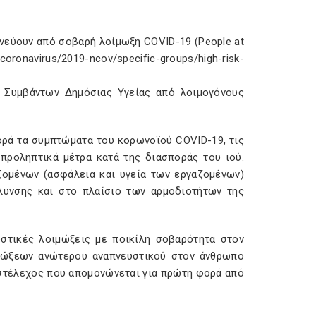
δυνεύουν από σοβαρή λοίμωξη COVID-19 (People at
ronavirus/2019-ncov/specific-groups/high-risk-
ν Συμβάντων Δημόσιας Υγείας από λοιμογόνους
ορά τα συμπτώματα του κορωνοϊού COVID-19, τις
προληπτικά μέτρα κατά της διασποράς του ιού.
ζομένων (ασφάλεια και υγεία των εργαζομένων)
λυνσης και στο πλαίσιο των αρμοδιοτήτων της
στικές λοιμώξεις με ποικίλη σοβαρότητα στον
ιμώξεων ανώτερου αναπνευστικού στον άνθρωπο
 στέλεχος που απομονώνεται για πρώτη φορά από