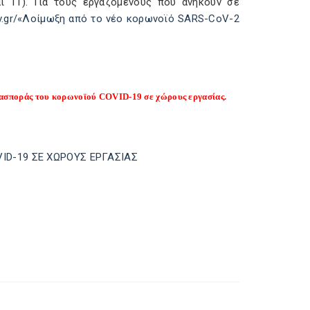
αι 11). Για τους εργαζόμενους που ανήκουν σε
gov.gr/«Λοίμωξη από το νέο κορωνοϊό SARS-CoV-2
ιασποράς του κορωνοϊού COVID-19 σε χώρους εργασίας.
D-19 ΣΕ ΧΩΡΟΥΣ ΕΡΓΑΣΙΑΣ