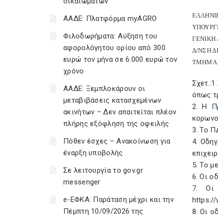
δικαιωμάτων
ΕΛΛΗΝΙ
ΑΑΔΕ: Πλατφόρμα myAGRO
ΥΠΟΥΡΓ
Φιλοδωρήματα: Αύξηση του
ΓΕΝΙΚΗ 
αφορολόγητου ορίου από 300
Δ/ΝΣΗ Δ
ευρώ τον μήνα σε 6.000 ευρώ τον
ΤΜΗΜΑ 
χρόνο
Σχετ.:1
ΑΑΔΕ: Ξεμπλοκάρουν οι
όπως τ
μεταβιβάσεις κατασχεμένων
2. Η
Π
ακινήτων – Δεν απαιτείται πλέον
κορωνοϊ
πλήρης εξόφληση της οφειλής
3. Το Π
Πόθεν έσχες – Ανακοίνωση για
4. Oδη
έναρξη υποβολής
επιχειρ
5. Το μ
Σε λειτουργία το gov.gr
6. Oι ο
messenger
7. Οι
e-ΕΦΚΑ: Παράταση μέχρι και την
https:/
Πέμπτη 10/09/2026 της
8. Οι ο