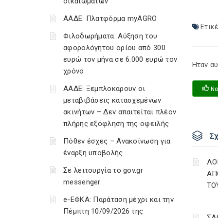
δικαιωμάτων
ΑΑΔΕ: Πλατφόρμα myAGRO
Ετικέ
Φιλοδωρήματα: Αύξηση του
αφορολόγητου ορίου από 300
ευρώ τον μήνα σε 6.000 ευρώ τον
Ηταν αυ
χρόνο
ΑΑΔΕ: Ξεμπλοκάρουν οι
Να
μεταβιβάσεις κατασχεμένων
ακινήτων – Δεν απαιτείται πλέον
πλήρης εξόφληση της οφειλής
Σ
Πόθεν έσχες – Ανακοίνωση για
έναρξη υποβολής
ΛΟ
Σε λειτουργία το gov.gr
ΑΠ
messenger
ΤΟ
e-ΕΦΚΑ: Παράταση μέχρι και την
Πέμπτη 10/09/2026 της
ΣΛ