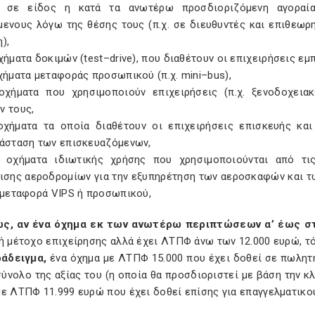
 σε είδος η κατά τα ανωτέρω προσδιοριζόμενη αγοραί
μενους λόγω της θέσης τους (π.χ. σε διευθυντές και επιθεωρ
),
χήματα δοκιμών (
test
–
drive
), που διαθέτουν οι επιχειρήσεις εμ
χήματα μεταφοράς προσωπικού (π.χ.
mini
–
bus
),
χήματα που χρησιμοποιούν επιχειρήσεις (π.χ. ξενοδοχεια
ν τους,
χήματα τα οποία διαθέτουν οι επιχειρήσεις επισκευής και
τάσταση των επισκευαζόμενων,
οχήματα ιδιωτικής χρήσης που χρησιμοποιούνται από τις 
ρισης αεροδρομίων για την εξυπηρέτηση των αεροσκαφών και τω
ν μεταφορά
VIPS
ή προσωπικού,
ς, αν ένα όχημα εκ των ανωτέρω περιπτώσεων α’ έως σ
ή μέτοχο επιχείρησης αλλά έχει ΛΤΠΦ άνω των 12.000 ευρώ, τό
ράδειγμα,
ένα όχημα με ΛΤΠΦ 15.000 που έχει δοθεί σε πωλητή
σύνολο της αξίας του (η οποία θα προσδιοριστεί με βάση την κλ
ε ΛΤΠΦ 11.999 ευρώ που έχει δοθεί επίσης για επαγγελματικο