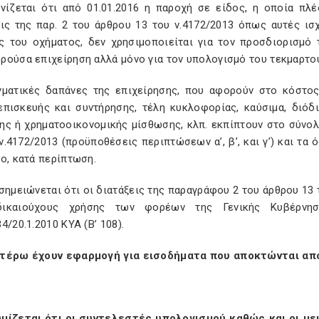
ινίζεται ότι από 01.01.2016 η παροχή σε είδος, η οποία πλ
εις της παρ. 2 του άρθρου 13 του ν.4172/2013 όπως αυτές ι
ς του οχήματος, δεν χρησιμοποιείται για τον προσδιορισμό 
ρούσα επιχείρηση αλλά μόνο για τον υπολογισμό του τεκμαρτού
γματικές δαπάνες της επιχείρησης, που αφορούν στο κόστος
επισκευής και συντήρησης, τέλη κυκλοφορίας, καύσιμα, διό
ης ή χρηματοοικονομικής μίσθωσης, κλπ. εκπίπτουν στο σύνολό
ν.4172/2013 (προϋποθέσεις περιπτώσεων α’, β’, και γ’) και τ
ο, κατά περίπτωση.
σημειώνεται ότι οι διατάξεις της παραγράφου 2 του άρθρου 13
δικαιούχους χρήσης των φορέων της Γενικής Κυβέρνη
4/20.1.2010 ΚΥΑ (Β’ 108).
τέρω έχουν εφαρμογή για εισοδήματα που αποκτώνται από 
μίζεται ότι οι συντελεστές υπολογισμού καθώς και οι με