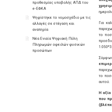
προθεσμίας υποβολής ΑΠΔ του
χρησιμ
e-ΕΦΚΑ
ημερολ
Ψηφίστηκε το νομοσχέδιο με τις
Για κα
αλλαγές σε στέγαση και
παραχω
αναπηρία
το ποσ
Νέα Ενιαία Ψηφιακή Πύλη
προσδι
Πληρωμών οφειλών φυσικών
1.050*3
προσώπων
Σύμφων
επιμε
παραχω
το ποσ
αυτού.
Η αξία
που πρ
(βλέπε