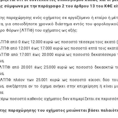
ς σύμφωνα με την παράγραφο 2 του άρθρου 13 του ΚΦΕ είν
 της παραχώρησης ενός οχήματος σε εργαζόμενο ή εταίρο ή μέ
τα, για οποιοδήποτε χρονικό διάστημα εντός του φορολογικο
Προ Φόρων (ΛΤΠΦ) του οχήματος ως εξής:
ΛΤΠΦ από 0 έως 12.000 ευρώ ως ποσοστό τέσσερα τοις εκατό (
ΛΤΠΦ από 12.001 έως 17.000 ευρώ ως ποσοστό επτά τοις εκατό
ΛΤΠΦ από 17.001 έως 20.000 ευρώ ως ποσοστό δεκατέσσερα 
μα,
 ΛΤΠΦ από 20.001 έως 25.000 ευρώ ως ποσοστό δεκαοκτώ το
μα,
 ΛΤΠΦ πλέον των 25.001 ευρώ ως ποσοστό είκοσι δύο τοι
μα, ανεξάρτητα αν το όχημα ανήκει στην επιχείρηση ή είναι
α.
τέρω ποσοστό καθενός οχήματος δεν επιμερίζεται σε περισσό
 της παραχώρησης του οχήματος μειώνεται βάσει παλαιότ