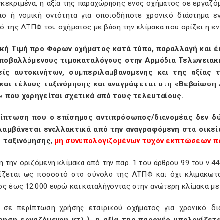
γκεκριμένα, η αξία της παραχώρησης ενός οχήματος σε εργαζόμ
ο ή νομική οντότητα για οποιοδήποτε χρονικό διάστημα ε
 της ΛΤΠΦ του οχήματος με βάση την κλίμακα που ορίζει η εν
ική Τιμή προ Φόρων οχήματος κατά τύπο, παραλλαγή και έ
ποβαλλόμενους τιμοκαταλόγους στην Αρμόδια Τελωνειακ
είς αυτοκινήτων, συμπεριλαμβανομένης και της αξίας 
 και τέλους ταξινόμησης και αναγράφεται στη «Βεβαίωση
 που χορηγείται σχετικά από τους τελευταίους.
ίπτωση που ο επίσημος αντιπρόσωπος/διανομέας δεν δύ
αμβάνεται εναλλακτικά από την αναγραφόμενη στα οικεία
 ταξινόμησης
,
μη συνυπολογιζομένων τυχόν εκπτώσεων πο
 την οριζόμενη κλίμακα από την παρ. 1 του άρθρου 99 του ν.4
ίζεται ως ποσοστό στο σύνολο της ΛΤΠΦ και όχι κλιμακωτ
ος έως 12.000 ευρώ και καταλήγοντας στην ανώτερη κλίμακα μ
, σε περίπτωση χρήσης εταιρικού οχήματος για χρονικό δι
ηση εργαζόμενου κτλ.), η αξία της παροχής υπολογίζετα