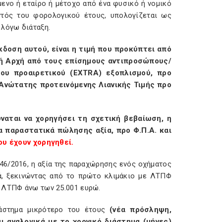
ενο ή εταίρο ή μέτοχο από ένα φυσικό ή νομικό
ντός του φορολογικού έτους, υπολογίζεται ως
 λόγω διάταξη.
κδοση αυτού, είναι η τιμή που προκύπτει από
ή Αρχή από τους επίσημους αντιπροσώπους/
του προαιρετικού (
EXTRA
) εξοπλισμού, προ
 Ανώτατης προτεινόμενης Λιανικής Τιμής προ
ναται να χορηγήσει τη σχετική βεβαίωση, η
 παραστατικά πώλησης αξία, προ Φ.Π.Α. και
υ έχουν χορηγηθεί.
446/2016, η αξία της παραχώρησης ενός οχήματος
ά, ξεκινώντας από το πρώτο κλιμάκιο με ΛΤΠΦ
ε ΛΤΠΦ άνω των 25.001 ευρώ.
άστημα μικρότερο του έτους
(νέα πρόσληψη,
ι αναλογικά με το χρονικό διάστημα (μήνες)