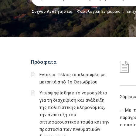
Συχνές Αναζητήσεις:
Φορολογικη Ενημέρωση
,
Επιχ
Πρόσφατα
Ενοίκια: Τέλος οι πληρωμές με
μετρητά από 1η Οκτωβρίου
Υπερψηφίσθηκε το νομοσχέδιο
Σύμφων
για τη διαχείριση και ανάδειξη
της πολιτιστικής κληρονομιάς,
– Με τ
την ανάπτυξη του
παράγρα
οπτικοακουστικού τομέα και την
ο οποί
προστασία των πνευματικών