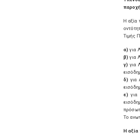
παροχή
Η αξία
οντότη
Τιμής 
α)
για 
β)
για 
γ)
για 
εισόδη
δ)
για
εισόδη
ε)
για
εισόδη
πρόσωπ
Το ανω
Η αξία