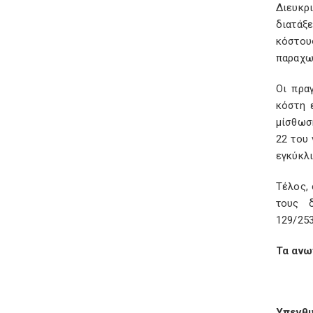
Διευκρ
διατάξ
κόστου
παραχω
Οι πρα
κόστη 
μίσθωσ
22 του 
εγκύκλι
Τέλος, 
τους 
129/253
Τα ανω
Υπενθυ