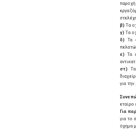
παροχή
εργαζό
στελέχη
β)
Τα ο
γ)
Τα ο
δ)
Τα ο
πελατώ
ε)
Τα ο
αντικα
στ)
Τα 
διαχεί
για τη
Συνεπώ
εταίρο 
Για πα
για το 
όχημα μ