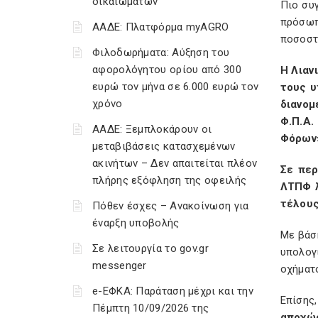
δικαιωμάτων
Πιο συ
πρόσωπ
ΑΑΔΕ: Πλατφόρμα myAGRO
ποσοστό
Φιλοδωρήματα: Αύξηση του
αφορολόγητου ορίου από 300
Η Λιαν
ευρώ τον μήνα σε 6.000 ευρώ τον
τους υ
χρόνο
διανομ
Φ.Π.Α.
ΑΑΔΕ: Ξεμπλοκάρουν οι
Φόρων»
μεταβιβάσεις κατασχεμένων
ακινήτων – Δεν απαιτείται πλέον
Σε περ
πλήρης εξόφληση της οφειλής
ΛΤΠΦ λ
τέλους
Πόθεν έσχες – Ανακοίνωση για
έναρξη υποβολής
Με βάση
Σε λειτουργία το gov.gr
υπολογ
messenger
οχήματ
e-ΕΦΚΑ: Παράταση μέχρι και την
Επίσης
Πέμπτη 10/09/2026 της
αποχώρ