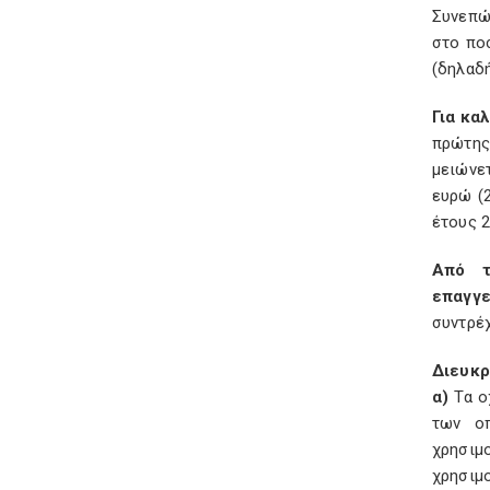
Συνεπώς
στο ποσ
(δηλαδ
Για κα
πρώτης 
μειώνετ
ευρώ (2
έτους 2
Από τ
επαγγε
συντρέχ
Διευκρ
α)
Τα ο
των οπ
χρησιμ
χρησιμ