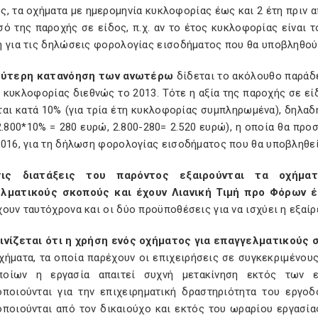
, τα οχήματα με ημερομηνία κυκλοφορίας έως και 2 έτη πριν α
ό της παροχής σε είδος, π.χ. αν το έτος κυκλοφορίας είναι τ
ή για τις δηλώσεις φορολογίας εισοδήματος που θα υποβληθούν
λύτερη κατανόηση των ανωτέρω
δίδεται το ακόλουθο παράδε
κυκλοφορίας διεθνώς το 2013. Τότε η αξία της παροχής σε είδ
αι κατά 10% (για τρία έτη κυκλοφορίας συμπληρωμένα), δηλαδή
.800*10% = 280 ευρώ, 2.800-280= 2.520 ευρώ), η οποία θα πρ
016, για τη δήλωση φορολογίας εισοδήματος που θα υποβληθεί
ις διατάξεις του παρόντος εξαιρούνται τα οχήματ
λματικούς σκοπούς και έχουν Λιανική Τιμή προ Φόρων 
ουν ταυτόχρονα και οι δύο προϋποθέσεις για να ισχύει η εξαίρ
ινίζεται ότι η χρήση ενός οχήματος για επαγγελματικούς
χήματα, τα οποία παρέχουν οι επιχειρήσεις σε συγκεκριμένου
οίων η εργασία απαιτεί συχνή μετακίνηση εκτός των ε
οποιούνται για την επιχειρηματική δραστηριότητα του εργοδ
οποιούνται από τον δικαιούχο και εκτός του ωραρίου εργασίας