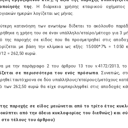
οποίησής της.
Η διάρκεια χρήσης εταιρικού οχήματος
ογιακών ημερών λογίζεται ως μήνας.
λύτερη κατανόηση των ανωτέρω δίδεται το ακόλουθο παράδ
ρήθηκε η χρήση του σε έναν υπάλληλο/εταίρο/μέτοχο για 3 μή
ό της παροχής σε είδος που θα προσμετρηθεί στις αποδοχ
ορίζεται με βάση την κλίμακα ως εξής: 15.000*7% = 1.050 
/12 = 262,50 ευρώ.
α με την παράγραφο 2 του άρθρου 13 του ν.4172/2013, τ
ρίζεται σε περισσότερα του ενός πρόσωπα
. Συνεπώς, στ
ρηθεί ταυτόχρονα σε δύο υπαλλήλους/εταίρους/μετόχους κατά τ
ό των 262,50 ευρώ θα είχε συμπεριληφθεί στις αποδοχές κάθ
 της παροχής σε είδος μειώνεται από το τρίτο έτος κυκ
οκύπτει από την άδεια κυκλοφορίας του διεθνώς) και σύ
 στο τέλους του άρθρου)