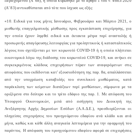
Περιεχομένου (Α’ 68), η οποία κυρώθηκε με το άρθρο 1 του ν. 4683/2020
(Α’ 83) αντικαθίσταται από τότε που ίσχυσε ως εξής:
«10. Ειδικά για τους μήνες Ιανουάριο, Φεβρουάριο και Μάρτιο 2021, ο
μισθωτής επαγγελματικής μίσθωσης προς εγκατάσταση επιχείρησης, για
την οποία έχουν ληφθεί ειδικά και έκτακτα μέτρα περί αναστολής ή
προσωρινής απαγόρευσης λειτουργίας για προληπτικούς ή κατασταλτικούς
λόγους που σχετίζονται με τον κορωνοϊό COVID-19 ή η οποία πλήττεται
οικονομικά λόγω της διάδοσης του κορωνοϊού COVID-19, και ανήκει σε
συγκεκριμένους κλάδους επιχειρήσεων πέραν των αναφερόμενων στις
αποφάσεις που εκδίδονται κατ’ εξουσιοδότηση της παρ. 8α, απαλλάσσεται
από την υποχρέωση καταβολής του συνολικού μισθώματος, κατά
παρέκκλιση των κείμενων διατάξεων περί μισθώσεων, σύμφωνα με τα
οριζόμενα στο δεύτερο και το τρίτο εδάφιο της παρ. 1. Με απόφαση του
Υπουργού Οικονομικών, μετά από εισήγηση του Διοικητή της
Ανεξάρτητης Αρχής Δημοσίων Εσόδων (Α.Α.Δ.Ε.), προσδιορίζονται οι
πληγείσες επιχειρήσεις του προηγούμενου εδαφίου ανά κλάδο και ανά
μήνα, καθώς και κάθε άλλη αναγκαία λεπτομέρεια για την εφαρμογή του
παρόντος. Η απόφαση του προηγούμενου εδαφίου αφορά σε επιχειρήσεις