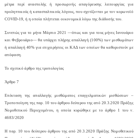
μέτρα περί αναστολής ή προσωρινής απαγόρευσης λειτουργίας για
προληπτικούς ή κατασταλτικούς λόγους, που σχετίζονται με τον κορωνοϊό
COVID-19, ή η οποία πλήττεται οικονομικά λόγω της διάδοσής του.
Συνεπώς για το μήνα Μάρτιο 2021 —όπως και για τους μήνες Ιανουάριο
και Φεβρουάριο— θα υπάρχει πλήρης απαλλαγή (100%) των μισθωμάτων
ή απαλλαγή 40% για επιχειρήσεις οι ΚΑΔ των οποίων θα καθοριστούν με
απόφαση.
Το σχετικό άρθρο της τροπολογίας
Άρθρο 7
Επέκταση της απαλλαγής μισθώματος επαγγελματικών μισθώσεων –
Τροποποίηση της παρ. 10 του άρθρου δεύτερου της από 20.3.2020 Πράξης
Νομοθετικού Περιεχομένου, η οποία κυρώθηκε με το άρθρο 1 του ν.
4683/2020
Η παρ. 10 του δεύτερου άρθρου της από 20.3.2020 Πράξης Νομοθετικού