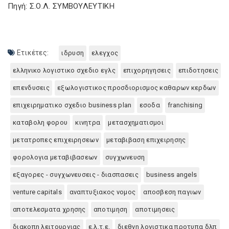
Πηγή: Σ.Ο.Λ. ΣΥΜΒΟΥΛΕΥΤΙΚΗ
Ετικέτες:
ιδρυση
ελεγχος
ελληνικο λογιστικο σχεδιο εγλς
επιχορηγησεις
επιδοτησεις
επενδυσεις
εξωλογιστικος προσδιορισμος καθαρων κερδων
επιχειρηματικο σχεδιο business plan
εσοδα
franchising
καταβολη φορου
κινητρα
μετασχηματισμοι
μετατροπες επιχειρησεων
μεταβιβαση επιχειρησης
φορολογια μεταβιβασεων
συγχωνευση
εξαγορες - συγχωνευσεις - διασπασεις
business angels
venture capitals
αναπτυξιακος νομος
αποσβεση παγιων
αποτελεσματα χρησης
αποτιμηση
αποτιμησεις
διακοπη λειτουργιας
ε.λ.τ.ε.
διεθνη λογιστικα προτυπα δλπ