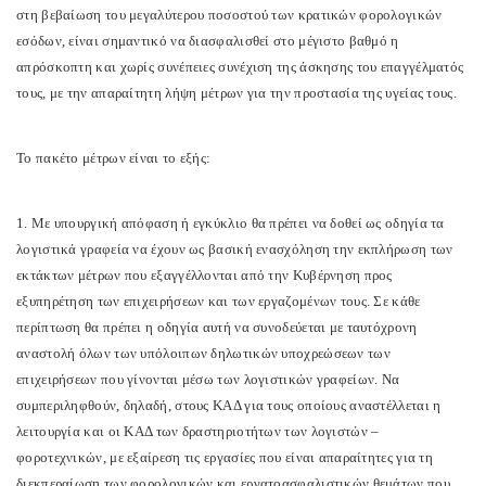
στη βεβαίωση του μεγαλύτερου ποσοστού των κρατικών φορολογικών
εσόδων, είναι σημαντικό να διασφαλισθεί στο μέγιστο βαθμό η
απρόσκοπτη και χωρίς συνέπειες συνέχιση της άσκησης του επαγγέλματός
τους, με την απαραίτητη λήψη μέτρων για την προστασία της υγείας τους.
Το πακέτο μέτρων είναι το εξής:
1. Με υπουργική απόφαση ή εγκύκλιο θα πρέπει να δοθεί ως οδηγία τα
λογιστικά γραφεία να έχουν ως βασική ενασχόληση την εκπλήρωση των
εκτάκτων μέτρων που εξαγγέλλονται από την Κυβέρνηση προς
εξυπηρέτηση των επιχειρήσεων και των εργαζομένων τους. Σε κάθε
περίπτωση θα πρέπει η οδηγία αυτή να συνοδεύεται με ταυτόχρονη
αναστολή όλων των υπόλοιπων δηλωτικών υποχρεώσεων των
επιχειρήσεων που γίνονται μέσω των λογιστικών γραφείων. Να
συμπεριληφθούν, δηλαδή, στους ΚΑΔ για τους οποίους αναστέλλεται η
λειτουργία και οι ΚΑΔ των δραστηριοτήτων των λογιστών –
φοροτεχνικών, με εξαίρεση τις εργασίες που είναι απαραίτητες για τη
διεκπεραίωση των φορολογικών και εργατοασφαλιστικών θεμάτων που