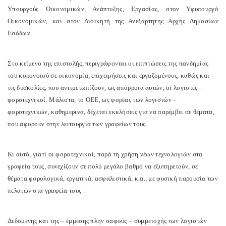
Υπουργούς Οικονομικών, Ανάπτυξης, Εργασίας, στον Υφυπουργό
Οικονομικών, και στον Διοικητή της Ανεξάρτητης Αρχής Δημοσίων
Εσόδων.
Στο κείμενο της επιστολής, περιγράφονται οι επιπτώσεις της πανδημίας
του κορονοϊού σε οικονομία, επιχειρήσεις και εργαζομένους, καθώς και
τις δυσκολίες, που αντιμετωπίζουν, ως απόρροια αυτών, οι λογιστές –
φοροτεχνικοί. Μάλιστα, το ΟΕΕ, ως φορέας των λογιστών –
φοροτεχνικών, καθημερινά, δέχεται εκκλήσεις για να παρέμβει σε θέματα,
που αφορούν στην λειτουργία των γραφείων τους.
Κι αυτό, γιατί οι φοροτεχνικοί, παρά τη χρήση νέων τεχνολογιών στα
γραφεία τους, συνεχίζουν σε πολύ μεγάλο βαθμό να εξυπηρετούν, σε
θέματα φορολογικά, εργατικά, ασφαλιστικά, κ.α., με φυσική παρουσία των
πελατών στα γραφεία τους .
Δεδομένης και της – έμμεσης πλην σαφούς – συμμετοχής των λογιστών