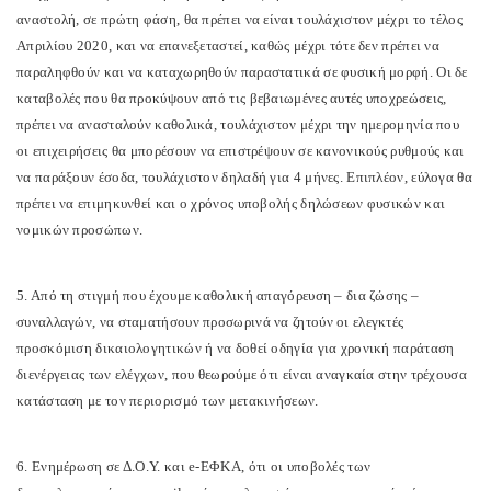
αναστολή, σε πρώτη φάση, θα πρέπει να είναι τουλάχιστον μέχρι το τέλος
Απριλίου 2020, και να επανεξεταστεί, καθώς μέχρι τότε δεν πρέπει να
παραληφθούν και να καταχωρηθούν παραστατικά σε φυσική μορφή. Οι δε
καταβολές που θα προκύψουν από τις βεβαιωμένες αυτές υποχρεώσεις,
πρέπει να ανασταλούν καθολικά, τουλάχιστον μέχρι την ημερομηνία που
οι επιχειρήσεις θα μπορέσουν να επιστρέψουν σε κανονικούς ρυθμούς και
να παράξουν έσοδα, τουλάχιστον δηλαδή για 4 μήνες. Επιπλέον, εύλογα θα
πρέπει να επιμηκυνθεί και ο χρόνος υποβολής δηλώσεων φυσικών και
νομικών προσώπων.
5. Από τη στιγμή που έχουμε καθολική απαγόρευση – δια ζώσης –
συναλλαγών, να σταματήσουν προσωρινά να ζητούν οι ελεγκτές
προσκόμιση δικαιολογητικών ή να δοθεί οδηγία για χρονική παράταση
διενέργειας των ελέγχων, που θεωρούμε ότι είναι αναγκαία στην τρέχουσα
κατάσταση με τον περιορισμό των μετακινήσεων.
6. Ενημέρωση σε Δ.Ο.Υ. και e-ΕΦΚΑ, ότι οι υποβολές των