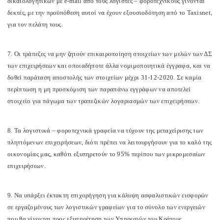
δικαιολογητικών με e-mail από τους λογιστές – φοροτεχνικούς γίνονται
δεκτές, με την προϋπόθεση αυτοί να έχουν εξουσιοδότηση από το Taxisnet,
για τον πελάτη τους.
7. Οι τράπεζες να μην ζητούν επικαιροποίηση στοιχείων των μελών των ΔΣ
των επιχειρήσεων και οποιαδήποτε άλλα νομιμοποιητικά έγγραφα, και να
δοθεί παράταση αποστολής των στοιχείων μέχρι 31-12-2020. Σε καμία
περίπτωση η μη προσκόμιση των παραπάνω εγγράφων να αποτελεί
στοιχείο για πάγωμα των τραπεζικών λογαριασμών των επιχειρήσεων.
8. Τα λογιστικά – φοροτεχνικά γραφεία να τύχουν της μεταχείρισης των
πληττόμενων επιχειρήσεων, διότι πρέπει να λειτουργήσουν για το καλό της
οικονομίας μας, καθότι εξυπηρετούν το 95% περίπου των μικρομεσαίων
επιχειρήσεων.
9. Να υπάρξει έκτακτη επιχορήγηση για κάλυψη ασφαλιστικών εισφορών
σε εργαζομένους των λογιστικών γραφείων για το σύνολο των ενεργειών
που θα γίνονται προς εξυπηρέτηση των Υπηρεσιών του Κράτους.