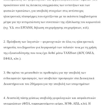
προκύπτουν από τις έκτακτες υποχρεώσεις των οντοτήτων και των
φυσικών προσώπων, για υποβολή στοιχείων στις αντίστοιχες
ηλεκτρονικές πλατφόρμες που σχετίζονται με τα εκάστοτε λαμβανόμενα
μέτρα για την αντιμετώπιση των συνεπειών της εξάπλωσης του κορωνοϊού
(πχ. Υ.Δ. στο ΕΡΓΑΝΗ, δήλωση επιχορήγησης επιχειρήσεων, κτλ).
2. Πρόσβαση των λογιστών – φοροτεχνικών σε όλες τις ηλεκτρονικές
υπηρεσίες του Δημοσίου για λογαριασμό των πελατών τους με τη χρήση
της εξουσιοδότησης που τους έχει δοθεί μέσω TAXISnet (ΔΟΥ, ΟΑΕΔ,
ΕΦΚΑ, κλπ.).
3. Θα πρέπει να μετατεθούν οι προθεσμίες για την υποβολή των
ενδικοφανών προσφυγών, των υποβολών προσφυγών στα Διοικητικά
Δικαστήρια και του 20ήμερου για την υποβολή των υπομνημάτων
4. Αναστολή πάσης φύσεως υποβολής φορολογικών και ασφαλιστικών
υποχρεώσεων (ΦΠΑ, παρακρατούμενοι φόροι, ΜΥΦ, ΑΠΔ, κλπ). Η