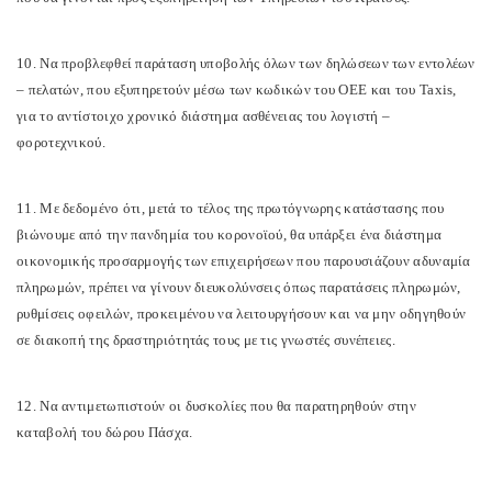
10. Να προβλεφθεί παράταση υποβολής όλων των δηλώσεων των εντολέων
– πελατών, που εξυπηρετούν μέσω των κωδικών του ΟΕΕ και του Taxis,
για το αντίστοιχο χρονικό διάστημα ασθένειας του λογιστή –
φοροτεχνικού.
11. Με δεδομένο ότι, μετά το τέλος της πρωτόγνωρης κατάστασης που
βιώνουμε από την πανδημία του κορονοϊού, θα υπάρξει ένα διάστημα
οικονομικής προσαρμογής των επιχειρήσεων που παρουσιάζουν αδυναμία
πληρωμών, πρέπει να γίνουν διευκολύνσεις όπως παρατάσεις πληρωμών,
ρυθμίσεις οφειλών, προκειμένου να λειτουργήσουν και να μην οδηγηθούν
σε διακοπή της δραστηριότητάς τους με τις γνωστές συνέπειες.
12. Να αντιμετωπιστούν οι δυσκολίες που θα παρατηρηθούν στην
καταβολή του δώρου Πάσχα.