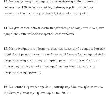
13. Να υπάρξει ανοχή, για μην χαθεί σε περίπτωση καθυστερήσεων η
ρύθμιση των 120 δόσεων και άλλες αντίστοιχες ρυθμίσεις τόσο σε
ασφαλιστικές όσο και σε φορολογικές ληξιπρόθεσμες οφειλές.
14. Να γίνουν διευκολύνσεις από τις τράπεζες με μείωση επιτοκίων ή των
προμηθειών στις κάθε είδους τραπεζικές συναλλαγές.
15. Με προγράμματα επιδότησης, μέσω των ευρωπαϊκών χρηματοδοτικών
εργαλείων ή με άμεση έκπτωση από τον οφειλόμενο φόρο, να προωθηθεί η
απομακρυσμένη εργασία (αγορά laptop, μείωση κόστους σύνδεσης στο
internet, αγορά λογιστικών προγραμμάτων και λοιπού λογισμικού
απομακρυσμένης εργασίας).
16. Να μετατεθεί η έναρξη της δοκιμαστικής περιόδου των ηλεκτρονικών
βιβλίων (MyData) την 1η Ιανουαρίου του 2021.