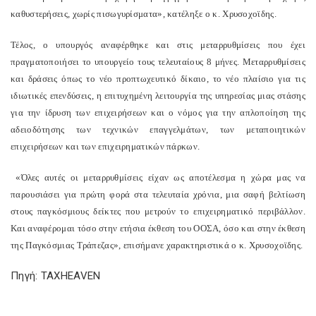
καθυστερήσεις, χωρίς πισωγυρίσματα», κατέληξε ο κ. Χρυσοχοϊδης.
Τέλος, ο υπουργός αναφέρθηκε και στις μεταρρυθμίσεις που έχει
πραγματοποιήσει το υπουργείο τους τελευταίους 8 μήνες. Μεταρρυθμίσεις
και δράσεις όπως το νέο προπτωχευτικό δίκαιο, το νέο πλαίσιο για τις
ιδιωτικές επενδύσεις, η επιτυχημένη λειτουργία της υπηρεσίας μιας στάσης
για την ίδρυση των επιχειρήσεων και ο νόμος για την απλοποίηση της
αδειοδότησης των τεχνικών επαγγελμάτων, των μεταποιητικών
επιχειρήσεων και των επιχειρηματικών πάρκων.
«Όλες αυτές οι μεταρρυθμίσεις είχαν ως αποτέλεσμα η χώρα μας να
παρουσιάσει για πρώτη φορά στα τελευταία χρόνια, μια σαφή βελτίωση
στους παγκόσμιους δείκτες που μετρούν το επιχειρηματικό περιβάλλον.
Και αναφέρομαι τόσο στην ετήσια έκθεση του ΟΟΣΑ, όσο και στην έκθεση
της Παγκόσμιας Τράπεζας», επισήμανε χαρακτηριστικά ο κ. Χρυσοχοϊδης.
Πηγή: TAXHEAVEN