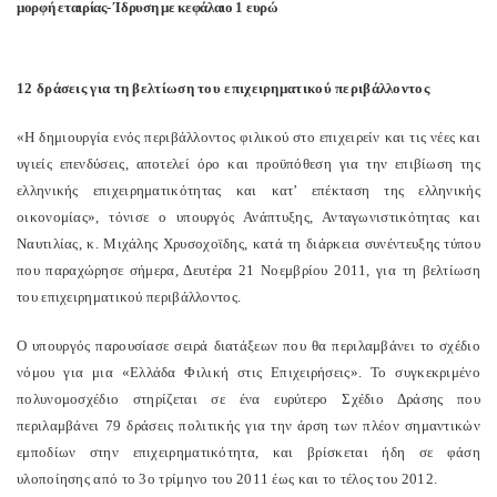
μορφή εταιρίας- Ίδρυση με κεφάλαιο 1 ευρώ
12 δράσεις για τη βελτίωση του επιχειρηματικού περιβάλλοντος
«Η δημιουργία ενός περιβάλλοντος φιλικού στο επιχειρείν και τις νέες και
υγιείς επενδύσεις, αποτελεί όρο και προϋπόθεση για την επιβίωση της
ελληνικής επιχειρηματικότητας και κατ’ επέκταση της ελληνικής
οικονομίας», τόνισε ο υπουργός Ανάπτυξης, Ανταγωνιστικότητας και
Ναυτιλίας, κ. Μιχάλης Χρυσοχοϊδης, κατά τη διάρκεια συνέντευξης τύπου
που παραχώρησε σήμερα, Δευτέρα 21 Νοεμβρίου 2011, για τη βελτίωση
του επιχειρηματικού περιβάλλοντος.
Ο υπουργός παρουσίασε σειρά διατάξεων που θα περιλαμβάνει το σχέδιο
νόμου για μια «Ελλάδα Φιλική στις Επιχειρήσεις». Το συγκεκριμένο
πολυνομοσχέδιο στηρίζεται σε ένα ευρύτερο Σχέδιο Δράσης που
περιλαμβάνει 79 δράσεις πολιτικής για την άρση των πλέον σημαντικών
εμποδίων στην επιχειρηματικότητα, και βρίσκεται ήδη σε φάση
υλοποίησης από το 3ο τρίμηνο του 2011 έως και το τέλος του 2012.