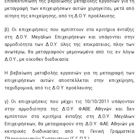
Επανεκτύπωση της βεβαίωσης μεταβολής εργασιών για τη
μεταγραφή των επιχειρήσεων αυτών χορηγείται, μετά από
αίτηση της επιχείρησης, από τη Δ.Ο.Υ. προέλευσης.
β) Οι επιχειρήσεις που εμπίπτουν στα κριτήρια ένταξης
στη Δ.Ο.Υ. Μεγάλων Επιχειρήσεων και υπάγονται στην
αρμοδιότητα των Δ.Ο.Υ. όλης της επικράτειας, πλην των
ανωτέρω, θα μεταγραφούν μεμονωμένα από τις εν λόγω
Δ.Ο.Υ., με οίκοθεν διαδικασία.
Η βεβαίωση μεταβολής εργασιών για τη μεταγραφή των
επιχειρήσεων αυτών αποστέλλεται στην επιχείρηση,
ταχυδρομικά, από τις Δ.Ο.Υ. προέλευσης.
γ) Οι επιχειρήσεις που μέχρι τις 10/10/2011 υπάγονταν
στην αρμοδιότητα της Δ.Ο.Υ. ΦΑΒΕ Αθηνών και δεν
εμπίπτουν στα κριτήρια ένταξης στη Δ.Ο.Υ. Μεγάλων
Επιχειρήσεων, θα μεταγραφούν στη Δ.Ο.Υ. ΦΑΕ Αθηνών με
κεντρικές διαδικασίες από τη Γενική Γραμματεία
Πληροφοριακών Συστημάτων (Γ.Γ.Π.Σ.).