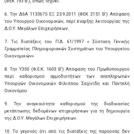
(ΦΕΚ 193 Β'), όπως ισχύει.
6. Την Δ6Α 1133675 ΕΞ 23.9.2011 (ΦΕΚ 2151 Β') Απόφαση
του Υπουργού Οικονομικών, περί έναρξης λειτουργίας της
Δ.Ο.Υ. Μεγάλων Επιχειρήσεων.
7. Τις διατάξεις του Π.Δ. 61/1997 « Σύσταση Γενικής
Γραμματείας Πληροφοριακών Συστημάτων του Υπουργείου
Οικονομικών»
8. Την Υ350 (Φ.Ε.Κ. 1603 Β') Απόφαση του Πρωθυπουργού
περί καθορισμού αρμοδιοτήτων των αναπληρωτών
Υπουργών Οικονομικών Φίλιππου Σαχινίδη και Παντελή
Οικονόμου
9. Την αναγκαιότητα καθορισμού της διαδικασίας
μετάπτωσης δεδομένων επιχειρήσεων για τη δημιουργία
της Δ.Ο.Υ. Μεγάλων Επιχειρήσεων.
10. Το γεγονός ότι από τις διατάξεις της παρούσας δεν