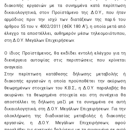
διακοπής εργασιών με τα συνημμένα κατά περίπτωση
δικαιολογητικά, στον Προϊστάμενο της Δ.Ο.Υ., που ήταν
αρμόδιος πριν την ισχύ των διατάξεων της παρ.6 του
άρθρου 55 του ν. 4002/2011 (ΦΕΚ 180 Α'), η οποία μετά από
έλεγχο τα αποστέλλει, αυθημερόν μέσω τηλεομοιότυπου,
στη Δ.Ο.Υ. Μεγάλων Επιχειρήσεων.
Ο ίδιος Προϊστάμενος, θα εκδίδει εντολή ελέγχου για τη
διενέργεια αυτοψίας στις περιπτώσεις που κρίνεται
αναγκαίο.
Στην περίπτωση κατάθεσης δήλωσης μεταβολής ή
διακοπής εργασιών η οποία προϋποθέτει την ακύρωση
θεωρημένων στοιχείων του Κ.Β.Σ., η Δ.Ο.Υ. παραλαβής θα
ακυρώνει τα θεωρημένα στοιχεία και στη συνέχεια θα
αποστέλλει τη δήλωση μαζί με τα συνημμένα σε αυτή
δικαιολογητικά, στη Δ.Ο.Υ. Μεγάλων Επιχειρήσεων. Για την
ολοκλήρωση της διαδικασίας μεταβολής ή διακοπής
εργασιών, η Δ.Ο.Υ. Μεγάλων Επιχειρήσεων, αφού
παραλάβει τις σχετικές δηλώσεις με τα συνημμένα σε αυτή