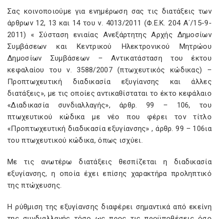
Σας κοινοποιούμε για ενημέρωση σας τις διατάξεις των
άρθρων 12, 13 και 14 του ν. 4013/2011 (Φ.Ε.Κ. 204 Α΄/15-9-
2011) « Σύσταση ενιαίας Ανεξάρτητης Αρχής Δημοσίων
Συμβάσεων και Κεντρικού Ηλεκτρονικού Μητρώου
Δημοσίων Συμβάσεων – Αντικατάσταση του έκτου
κεφαλαίου του ν. 3588/2007 (πτωχευτικός κώδικας) –
Προπτωχευτική διαδικασία εξυγίανσης και άλλες
διατάξεις», με τις οποίες αντικαθίσταται το έκτο κεφάλαιο
«Διαδικασία συνδιαλλαγής», άρθρ. 99 – 106, του
πτωχευτικού κώδικα με νέο που φέρει τον τίτλο
«Προπτωχευτική διαδικασία εξυγίανσης» , άρθρ. 99 – 106ια
του πτωχευτικού κώδικα, όπως ισχύει.
Με τις ανωτέρω διατάξεις θεσπίζεται η διαδικασία
εξυγίανσης, η οποία έχει επίσης χαρακτήρα προληπτικό
της πτώχευσης.
Η ρύθμιση της εξυγίανσης διαφέρει σημαντικά από εκείνη
της συνδιαλλαγής τόσο ως προς τις προϋποθέσεις όσο