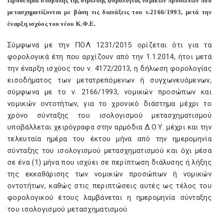
Προθεσμία υποβολής της δήλωσης φορολογίας νομικών προσώπων που
μετασχηματίζονται με βάση τις διατάξεις του ν.2166/1993, μετά την
έναρξη ισχύος του νέου Κ.Φ.Ε.
Σύμφωνα με την ΠΟΛ 1231/2015 ορίζεται ότι για τα
φορολογικά έτη που αρχίζουν από την 1.1.2014, ήτοι μετά
την έναρξη ισχύος του ν. 4172/2013, η δήλωση φορολογίας
εισοδήματος των μετατρεπόμενων ή συγχωνευόμενων,
σύμφωνα με το ν. 2166/1993, νομικών προσώπων και
νομικών οντοτήτων, για το χρονικό διάστημα μέχρι το
χρόνο σύνταξης του ισολογισμού μετασχηματισμού
υποβάλλεται χειρόγραφα στην αρμόδια Δ.Ο.Υ. μέχρι και την
τελευταία ημέρα του έκτου μήνα από την ημερομηνία
σύνταξης του ισολογισμού μετασχηματισμού και όχι μέσα
σε ένα (1) μήνα που ισχύει σε περίπτωση διάλυσης ή λήξης
της εκκαθάρισης των νομικών προσώπων ή νομικών
οντοτήτων, καθώς στις περιπτώσεις αυτές ως τέλος του
φορολογικού έτους λαμβάνεται η ημερομηνία σύνταξης
του ισολογισμού μετασχηματισμού.