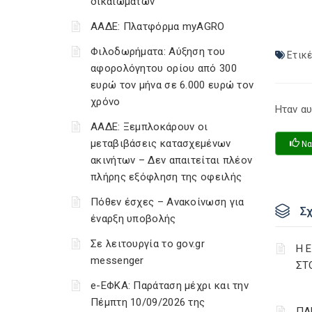
δικαιωμάτων
ΑΑΔΕ: Πλατφόρμα myAGRO
Φιλοδωρήματα: Αύξηση του
Ετικέ
αφορολόγητου ορίου από 300
ευρώ τον μήνα σε 6.000 ευρώ τον
χρόνο
Ηταν αυ
ΑΑΔΕ: Ξεμπλοκάρουν οι
μεταβιβάσεις κατασχεμένων
Να
ακινήτων – Δεν απαιτείται πλέον
πλήρης εξόφληση της οφειλής
Πόθεν έσχες – Ανακοίνωση για
Σ
έναρξη υποβολής
Σε λειτουργία το gov.gr
Η 
messenger
ΣΤ
e-ΕΦΚΑ: Παράταση μέχρι και την
Πέμπτη 10/09/2026 της
ΠΑ