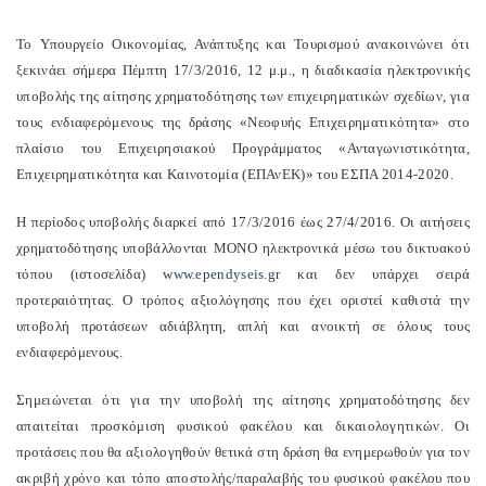
Το Υπουργείο Οικονομίας, Ανάπτυξης και Τουρισμού ανακοινώνει ότι
ξεκινάει σήμερα Πέμπτη 17/3/2016, 12 μ.μ., η διαδικασία ηλεκτρονικής
υποβολής της αίτησης χρηματοδότησης των επιχειρηματικών σχεδίων, για
τους ενδιαφερόμενους της δράσης «Νεοφυής Επιχειρηματικότητα» στο
πλαίσιο του Επιχειρησιακού Προγράμματος «Ανταγωνιστικότητα,
Επιχειρηματικότητα και Καινοτομία (ΕΠΑνΕΚ)» του ΕΣΠΑ 2014-2020.
Η περίοδος υποβολής διαρκεί από 17/3/2016 έως 27/4/2016. Οι αιτήσεις
χρηματοδότησης υποβάλλονται ΜΟΝΟ ηλεκτρονικά μέσω του δικτυακού
τόπου (ιστοσελίδα)
www
.
ependyseis
.
gr
και δεν υπάρχει σειρά
προτεραιότητας. Ο τρόπος αξιολόγησης που έχει οριστεί καθιστά την
υποβολή προτάσεων αδιάβλητη, απλή και ανοικτή σε όλους τους
ενδιαφερόμενους.
Σημειώνεται ότι για την υποβολή της αίτησης χρηματοδότησης δεν
απαιτείται προσκόμιση φυσικού φακέλου και δικαιολογητικών. Οι
προτάσεις που θα αξιολογηθούν θετικά στη δράση θα ενημερωθούν για τον
ακριβή χρόνο και τόπο αποστολής/παραλαβής του φυσικού φακέλου που