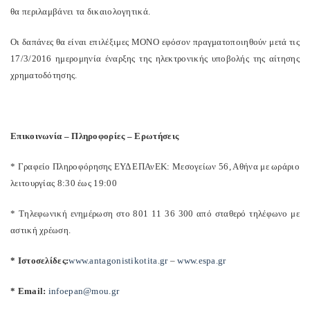
θα περιλαμβάνει τα δικαιολογητικά.
Οι δαπάνες θα είναι επιλέξιμες ΜΟΝΟ εφόσον πραγματοποιηθούν μετά τις
17/3/2016 ημερομηνία έναρξης της ηλεκτρονικής υποβολής της αίτησης
χρηματοδότησης.
Επικοινωνία – Πληροφορίες – Ερωτήσεις
* Γραφείο Πληροφόρησης ΕΥΔ ΕΠΑνΕΚ: Μεσογείων 56, Αθήνα με ωράριο
λειτουργίας 8:30 έως 19:00
* Τηλεφωνική ενημέρωση στο 801 11 36 300 από σταθερό τηλέφωνο με
αστική χρέωση.
* Ιστοσελίδες:
www
.
antagonistikotita
.
gr
–
www
.
espa
.
gr
* Εmail:
infoepan@mou.gr