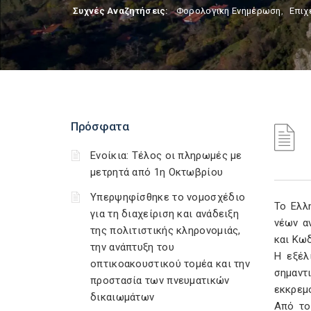
Συχνές Αναζητήσεις:
Φορολογικη Ενημέρωση
,
Επιχ
Πρόσφατα
Ενοίκια: Τέλος οι πληρωμές με
μετρητά από 1η Οκτωβρίου
Υπερψηφίσθηκε το νομοσχέδιο
Το Ελλ
για τη διαχείριση και ανάδειξη
νέων α
της πολιτιστικής κληρονομιάς,
και Κωδ
την ανάπτυξη του
Η εξέλ
οπτικοακουστικού τομέα και την
σημαντ
προστασία των πνευματικών
εκκρεμ
δικαιωμάτων
Από το