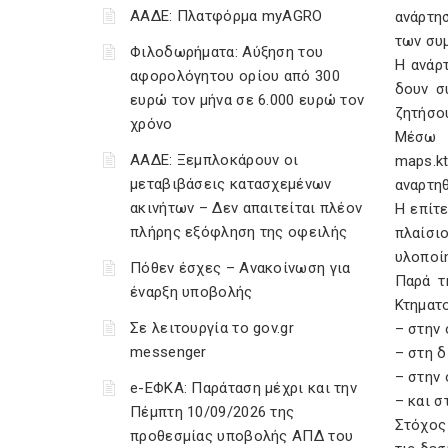
ΑΑΔΕ: Πλατφόρμα myAGRO
ανάρτη
των συ
Φιλοδωρήματα: Αύξηση του
Η ανάρ
αφορολόγητου ορίου από 300
δουν σ
ευρώ τον μήνα σε 6.000 ευρώ τον
ζητήσο
χρόνο
Μέσω 
ΑΑΔΕ: Ξεμπλοκάρουν οι
maps.k
μεταβιβάσεις κατασχεμένων
αναρτηθ
ακινήτων – Δεν απαιτείται πλέον
Η επίτ
πλήρης εξόφληση της οφειλής
πλαίσι
υλοποί
Πόθεν έσχες – Ανακοίνωση για
Παρά τ
έναρξη υποβολής
Κτηματ
Σε λειτουργία το gov.gr
– στην
messenger
– στη 
– στην
e-ΕΦΚΑ: Παράταση μέχρι και την
– και 
Πέμπτη 10/09/2026 της
Στόχος
προθεσμίας υποβολής ΑΠΔ του