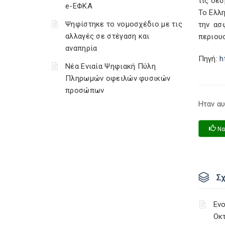
τις δε
e-ΕΦΚΑ
Το Ελλη
Ψηφίστηκε το νομοσχέδιο με τις
την ασ
αλλαγές σε στέγαση και
περιου
αναπηρία
Πηγή:
h
Νέα Ενιαία Ψηφιακή Πύλη
Πληρωμών οφειλών φυσικών
προσώπων
Ηταν αυ
Να
Σ
Ενο
Οκ