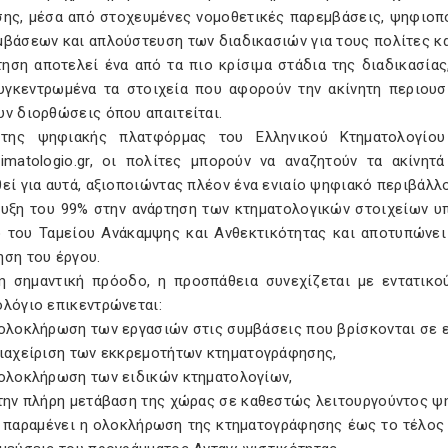
σης, μέσα από στοχευμένες νομοθετικές παρεμβάσεις, ψηφιοπ
μβάσεων και απλούστευση των διαδικασιών για τους πολίτες κα
τηση αποτελεί ένα από τα πιο κρίσιμα στάδια της διαδικασία
υγκεντρωμένα τα στοιχεία που αφορούν την ακίνητη περιουσί
υν διορθώσεις όπου απαιτείται.
της ψηφιακής πλατφόρμας του Ελληνικού Κτηματολογίου
timatologio.gr, οι πολίτες μπορούν να αναζητούν τα ακίνη
εί για αυτά, αξιοποιώντας πλέον ένα ενιαίο ψηφιακό περιβάλλ
ευξη του 99% στην ανάρτηση των κτηματολογικών στοιχείων υπ
ο του Ταμείου Ανάκαμψης και Ανθεκτικότητας και αποτυπώνει
ηση του έργου.
η σημαντική πρόοδο, η προσπάθεια συνεχίζεται με εντατικο
ολόγιο επικεντρώνεται:
 ολοκλήρωση των εργασιών στις συμβάσεις που βρίσκονται σε ε
διαχείριση των εκκρεμοτήτων κτηματογράφησης,
 ολοκλήρωση των ειδικών κτηματολογίων,
στην πλήρη μετάβαση της χώρας σε καθεστώς λειτουργούντος ψ
 παραμένει η ολοκλήρωση της κτηματογράφησης έως το τέλος 