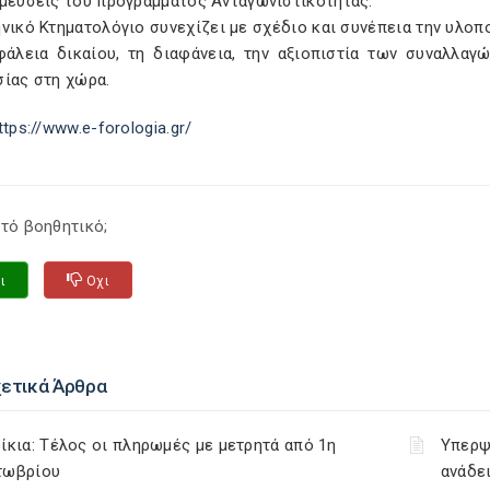
σμεύσεις του προγράμματος Ανταγωνιστικότητας.
νικό Κτηματολόγιο συνεχίζει με σχέδιο και συνέπεια την υλοπ
φάλεια δικαίου, τη διαφάνεια, την αξιοπιστία των συναλλαγ
σίας στη χώρα.
ttps://www.e-forologia.gr/
τό βοηθητικό;
ι
Οχι
χετικά Άρθρα
ίκια: Τέλος οι πληρωμές με μετρητά από 1η
Υπερψ
τωβρίου
ανάδει