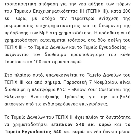
τροποποιητική απόφαση για την νέα αύξηση των πόρων
του Ταμείου Επιχειρηματικότητας ΙΙΙ (ΤΕΠΙΧ ΙΙΙ), κατά 200
εκ. ευρώ, με στόχο την περαιτέρω ενίσχυση της
μικρομεσαίας επιχειρηματικότητας και τη διεύρυνση της
πρόσβασης των ΜμΕ στη χρηματοδότηση. Η πρόσθετη αυτή
χρηματοδότηση κατανέμεται ισόποσα στα δύο σκέλη του
ΤΕΠΙΧ ΙΙΙ – το Ταμείο Δανείων και το Ταμείο Εγγυοδοσίας –
αυξάνοντας τον διαθέσιμο προϋπολογισμό του κάθε
Ταμείου κατά 100 εκατομμύρια ευρώ.
Στο πλαίσιο αυτό, επανεκκινείται το Ταμείο Δανείων του
ΤΕΠΙΧ ΙΙΙ και από σήμερα, Παρασκευή 7 Νοεμβρίου, είναι
διαθέσιμη η πλατφόρμα KYC – «Know Your Customer» της
Ελληνικής Αναπτυξιακής Τράπεζας για την υποβολή
αιτήσεων από τις ενδιαφερόμενες επιχειρήσεις.
Το Ταμείο Δανείων του ΤΕΠΙΧ ΙΙΙ έχει πλέον τη δυνατότητα
να χρηματοδοτήσει
επιπλέον 240 εκ. ευρώ
και
το
Ταμείο Εγγυοδοσίας 540 εκ. ευρώ
σε νέα δάνεια μέσω