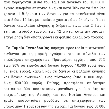
που παρέχονται μέσω του Ταμείου Δανείων του ΤΕΠΙΧ ΙΙΙ
έχουν μειωμένο επιτόκιο έως και κατά 70% για τα 2 πρώτα
χρόνια. Η διάρκεια των δανείων για τα επενδυτικά είναι
από 5 έως 12 έτη, με περίοδο χάριτος έως 24 μήνες. Για τα
δάνεια κεφαλαίου κίνησης η διάρκεια είναι από 2 έως 5
έτη, με περίοδο χάριτος έως 12 μήνες, κατά την οποία η
επιχείρηση δεν αποπληρώνει κεφάλαιο αλλά μόνο τόκους.
–Το
Ταμείο Εγγυοδοσίας
παρέχει προστασία πιστωτικού
κινδύνου με τη μορφή εγγύησης για το σύνολο των
επιλέξιμων επιχειρήσεων. Προσφέρει εγγύηση από 70%
έως 80% σε επενδυτικά δάνεια (ύψους 10.000 ευρώ έως
10 εκατ. ευρώ), καθώς και σε δάνεια κεφαλαίου κίνησης
και δάνεια ανακυκλούμενης πίστωσης (από 10.000 ευρώ
έως 500.000 ευρώ). Επίσης, προσφέρει επιδότηση
επιτοκίου δύο ποσοστιαίων μονάδων για δυο έτη σε
επιχειρήσεις της Αττικής και του Νοτίου Αιγαίου, και
τριών ποσοστιαίων μονάδων σε επιχειρήσεις των
υπολοίπων Περιφερειών της χώρας. Για δάνεια έως 50.000