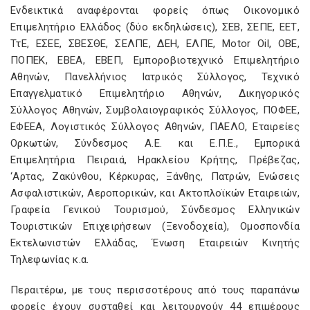
Ενδεικτικά αναφέρονται φορείς όπως Οικονομικό
Επιμελητήριο Ελλάδος (δύο εκδηλώσεις), ΣΕΒ, ΣΕΠΕ, ΕΕΤ,
ΤτΕ, ΕΣΕΕ, ΣΒΕΣΘΕ, ΣΕΛΠΕ, ΔΕΗ, ΕΛΠΕ, Motor Oil, ΟΒΕ,
ΠΟΠΕΚ, ΕΒΕΑ, ΕΒΕΠ, Εμποροβιοτεχνικό Επιμελητήριο
Αθηνών, Πανελλήνιος Ιατρικός Σύλλογος, Τεχνικό
Επαγγελματικό Επιμελητήριο Αθηνών, Δικηγορικός
Σύλλογος Αθηνών, Συμβολαιογραφικός Σύλλογος, ΠΟΦΕΕ,
ΕΦΕΕΑ, Λογιστικός Σύλλογος Αθηνών, ΠΑΕΛΟ, Εταιρείες
Ορκωτών, Σύνδεσμος Α.Ε. και Ε.Π.Ε., Εμπορικά
Επιμελητήρια Πειραιά, Ηρακλείου Κρήτης, Πρέβεζας,
‘Αρτας, Ζακύνθου, Κέρκυρας, Ξάνθης, Πατρών, Ενώσεις
Ασφαλιστικών, Αεροπορικών, και Ακτοπλοϊκών Εταιρειών,
Γραφεία Γενικού Τουρισμού, Σύνδεσμος Ελληνικών
Τουριστικών Επιχειρήσεων (Ξενοδοχεία), Ομοσπονδία
Εκτελωνιστών Ελλάδας, Ένωση Εταιρειών Κινητής
Τηλεφωνίας κ.α.
Περαιτέρω, με τους περισσοτέρους από τους παραπάνω
φορείς έχουν συσταθεί και λειτουργούν 44 επιμέρους