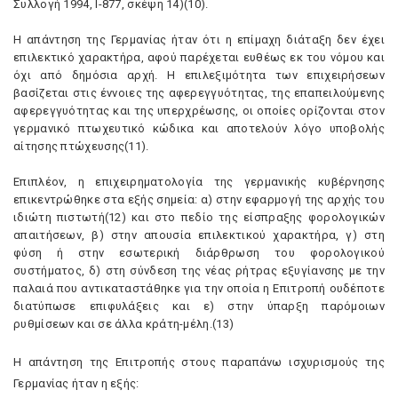
Συλλογή 1994, I-877, σκέψη 14)(10).
H απάντηση της Γερμανίας ήταν ότι η επίμαχη διάταξη δεν έχει
επιλεκτικό χαρακτήρα, αφού παρέχεται ευθέως εκ του νόμου και
όχι από δημόσια αρχή. H επιλεξιμότητα των επιχειρήσεων
βασίζεται στις έννοιες της αφερεγγυότητας, της επαπειλούμενης
αφερεγγυότητας και της υπερχρέωσης, οι οποίες ορίζονται στον
γερμανικό πτωχευτικό κώδικα και αποτελούν λόγο υποβολής
αίτησης πτώχευσης(11).
Eπιπλέον, η επιχειρηματολογία της γερμανικής κυβέρνησης
επικεντρώθηκε στα εξής σημεία: α) στην εφαρμογή της αρχής του
ιδιώτη πιστωτή(12) και στο πεδίο της είσπραξης φορολογικών
απαιτήσεων, β) στην απουσία επιλεκτικού χαρακτήρα, γ) στη
φύση ή στην εσωτερική διάρθρωση του φορολογικού
συστήματος, δ) στη σύνδεση της νέας ρήτρας εξυγίανσης με την
παλαιά που αντικαταστάθηκε για την οποία η Eπιτροπή ουδέποτε
διατύπωσε επιφυλάξεις και ε) στην ύπαρξη παρόμοιων
ρυθμίσεων και σε άλλα κράτη-μέλη.(13)
H απάντηση της Eπιτροπής στους παραπάνω ισχυρισμούς της
Γερμανίας ήταν η εξής: