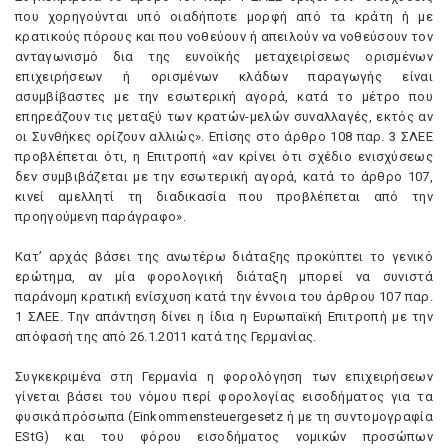
που χορηγούνται υπό οιαδήποτε μορφή από τα κράτη ή με
κρατικούς πόρους και που νοθεύουν ή απειλούν να νοθεύσουν τον
ανταγωνισμό δια της ευνοϊκής μεταχειρίσεως ορισμένων
επιχειρήσεων ή ορισμένων κλάδων παραγωγής είναι
ασυμβίβαστες με την εσωτερική αγορά, κατά το μέτρο που
επηρεάζουν τις μεταξύ των κρατών-μελών συναλλαγές, εκτός αν
οι Συνθήκες ορίζουν αλλιώς». Eπίσης στο άρθρο 108 παρ. 3 ΣΛEE
προβλέπεται ότι, η Eπιτροπή «αν κρίνει ότι σχέδιο ενισχύσεως
δεν συμβιβάζεται με την εσωτερική αγορά, κατά το άρθρο 107,
κινεί αμελλητί τη διαδικασία που προβλέπεται από την
προηγούμενη παράγραφο».
Kατ’ αρχάς βάσει της ανωτέρω διάταξης προκύπτει το γενικό
ερώτημα, αν μία φορολογική διάταξη μπορεί να συνιστά
παράνομη κρατική ενίσχυση κατά την έννοια του άρθρου 107 παρ.
1 ΣΛEE. Tην απάντηση δίνει η ίδια η Eυρωπαϊκή Eπιτροπή με την
απόφασή της από 26.1.2011 κατά της Γερμανίας.
Συγκεκριμένα στη Γερμανία η φορολόγηση των επιχειρήσεων
γίνεται βάσει του νόμου περί φορολογίας εισοδήματος για τα
φυσικά πρόσωπα (Einkommensteuergesetz ή με τη συντομογραφία
EStG) και του φόρου εισοδήματος νομικών προσώπων