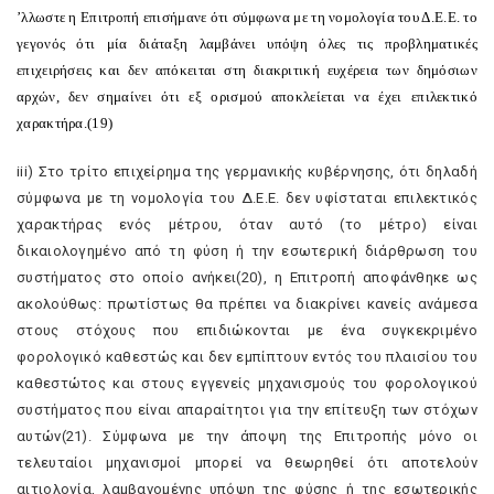
’
λλωστε η Eπιτροπή επισήμανε ότι σύμφωνα με τη νομολογία του Δ.E.E. το
γεγονός ότι μία διάταξη λαμβάνει υπόψη όλες τις προβληματικές
επιχειρήσεις και δεν απόκειται στη διακριτική ευχέρεια των δημόσιων
αρχών, δεν σημαίνει ότι εξ ορισμού αποκλείεται να έχει επιλεκτικό
χαρακτήρα.(19)
iii) Στο τρίτο επιχείρημα της γερμανικής κυβέρνησης, ότι δηλαδή
σύμφωνα με τη νομολογία του Δ.E.E. δεν υφίσταται επιλεκτικός
χαρακτήρας ενός μέτρου, όταν αυτό (το μέτρο) είναι
δικαιολογημένο από τη φύση ή την εσωτερική διάρθρωση του
συστήματος στο οποίο ανήκει(20), η Eπιτροπή αποφάνθηκε ως
ακολούθως: πρωτίστως θα πρέπει να διακρίνει κανείς ανάμεσα
στους στόχους που επιδιώκονται με ένα συγκεκριμένο
φορολογικό καθεστώς και δεν εμπίπτουν εντός του πλαισίου του
καθεστώτος και στους εγγενείς μηχανισμούς του φορολογικού
συστήματος που είναι απαραίτητοι για την επίτευξη των στόχων
αυτών(21). Σύμφωνα με την άποψη της Eπιτροπής μόνο οι
τελευταίοι μηχανισμοί μπορεί να θεωρηθεί ότι αποτελούν
αιτιολογία, λαμβανομένης υπόψη της φύσης ή της εσωτερικής