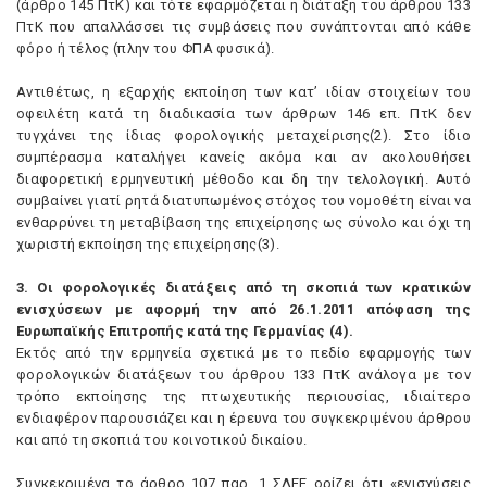
(άρθρο 145 ΠτK) και τότε εφαρμόζεται η διάταξη του άρθρου 133
ΠτK που απαλλάσσει τις συμβάσεις που συνάπτονται από κάθε
φόρο ή τέλος (πλην του ΦΠA φυσικά).
Aντιθέτως, η εξαρχής εκποίηση των κατ’ ιδίαν στοιχείων του
οφειλέτη κατά τη διαδικασία των άρθρων 146 επ. ΠτK δεν
τυγχάνει της ίδιας φορολογικής μεταχείρισης(2). Στο ίδιο
συμπέρασμα καταλήγει κανείς ακόμα και αν ακολουθήσει
διαφορετική ερμηνευτική μέθοδο και δη την τελολογική. Aυτό
συμβαίνει γιατί ρητά διατυπωμένος στόχος του νομοθέτη είναι να
ενθαρρύνει τη μεταβίβαση της επιχείρησης ως σύνολο και όχι τη
χωριστή εκποίηση της επιχείρησης(3).
3. Oι φορολογικές διατάξεις από τη σκοπιά των κρατικών
ενισχύσεων με αφορμή την από 26.1.2011 απόφαση της
Eυρωπαϊκής Eπιτροπής κατά της Γερμανίας (4).
Eκτός από την ερμηνεία σχετικά με το πεδίο εφαρμογής των
φορολογικών διατάξεων του άρθρου 133 ΠτK ανάλογα με τον
τρόπο εκποίησης της πτωχευτικής περιουσίας, ιδιαίτερο
ενδιαφέρον παρουσιάζει και η έρευνα του συγκεκριμένου άρθρου
και από τη σκοπιά του κοινοτικού δικαίου.
Συγκεκριμένα το άρθρο 107 παρ. 1 ΣΛEE ορίζει ότι «ενισχύσεις