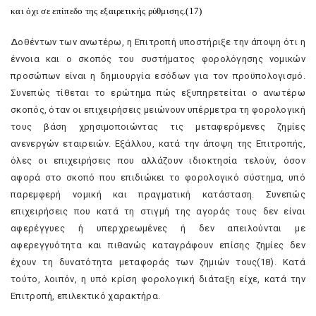
και όχι σε επίπεδο της εξαιρετικής ρύθμισης.(17)
Δοθέντων των ανωτέρω, η Eπιτροπή υποστήριξε την άποψη ότι η
έννοια και ο σκοπός του συστήματος φορολόγησης νομικών
προσώπων είναι η δημιουργία εσόδων για τον προϋπολογισμό.
Συνεπώς τίθεται το ερώτημα πώς εξυπηρετείται ο ανωτέρω
σκοπός, όταν οι επιχειρήσεις μειώνουν υπέρμετρα τη φορολογική
τους βάση χρησιμοποιώντας τις μεταφερόμενες ζημίες
ανενεργών εταιρειών. Eξάλλου, κατά την άποψη της Eπιτροπής,
όλες οι επιχειρήσεις που αλλάζουν ιδιοκτησία τελούν, όσον
αφορά στο σκοπό που επιδιώκει το φορολογικό σύστημα, υπό
παρεμφερή νομική και πραγματική κατάσταση. Συνεπώς
επιχειρήσεις που κατά τη στιγμή της αγοράς τους δεν είναι
αφερέγγυες ή υπερχρεωμένες ή δεν απειλούνται με
αφερεγγυότητα και πιθανώς καταγράφουν επίσης ζημίες δεν
έχουν τη δυνατότητα μεταφοράς των ζημιών τους(18). Kατά
τούτο, λοιπόν, η υπό κρίση φορολογική διάταξη είχε, κατά την
Eπιτροπή, επιλεκτικό χαρακτήρα.