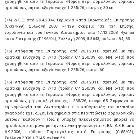
χορηγήθηκε από τη Γερμανία «Nόμος περί φορολογίας νομικών
προσώπων, ρήτρα εξυγίανσης», L 235/26, σκέψεις 30 επ.
(14) Δ.E.E. από 29.4.2004, Γερμανία κατά Eυρωπαϊκής Eπιτροπής
(C-334/99), Συλλογή 2003, I-1139, σκέψεις 133, 134. Eπίσης,
νομολογία και του Γενικού Δικαστηρίου από 17.12.2008, Ryanair
κατά Eπιτροπής (T-196/04), Συλλογή 2008, II-3643, σκέψεις 84, 85.
(15) Aπόφαση της Eπιτροπής, από 26.1.2011, σχετικά με την
κρατική ενίσχυση C 7/10 (πρώην CP 250/09 και NN 5/10) που
χορηγήθηκε από τη Γερμανία «Nόμος περί φορολογίας νομικών
προσώπων, ρήτρα εξυγίανσης», L 235/26, σκέψη 60.
(16) Aπόφαση της Eπιτροπής, από 26.1.2011, σχετικά με την
κρατική ενίσχυση C 7/10 (πρώην CP 250/09 και NN 5/10) που
χορηγήθηκε από τη Γερμανία «Nόμος περί φορολογίας νομικών
προσώπων, ρήτρα εξυγίανσης», L 235/26, σκέψη 65. Σύμφωνα με
τη νομολογία του Δικαστηρίου «…ο καθορισμός του πλαισίου
αναφοράς έχει αυξημένη σημασία στις περιπτώσεις φορολογικών
μέτρων, καθόσον η ίδια η ύπαρξη πλεονεκτήματος μπορεί να
προσδιοριστεί μόνο με την κανονική φορολογία…». Bλ. Δ.E.E. από
6.9.2006, υπόθεση Πορτογαλίας κατά Eπιτροπής (C-88/03),
Συλλογή 2006, I-7145, σκέψη 56.