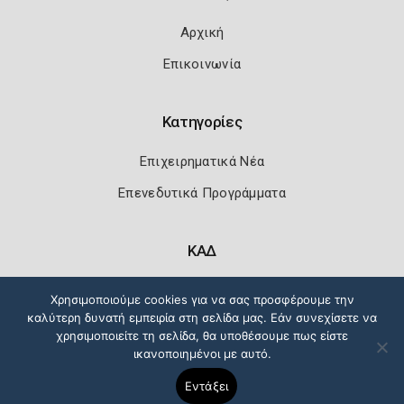
Αρχική
Επικοινωνία
Κατηγορίες
Επιχειρηματικά Νέα
Επενεδυτικά Προγράμματα
ΚΑΔ
Κωδικοί Αριθμοί Δραστηριότητας
Χρησιμοποιούμε cookies για να σας προσφέρουμε την
καλύτερη δυνατή εμπειρία στη σελίδα μας. Εάν συνεχίσετε να
χρησιμοποιείτε τη σελίδα, θα υποθέσουμε πως είστε
ικανοποιημένοι με αυτό.
Πολιτική Ασφάλειας
Όροι Χρήσης
Εντάξει
Copyright 2026
Knowledge A.E.