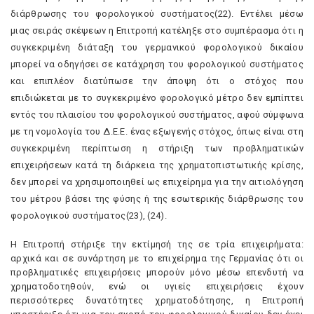
διάρθρωσης του φορολογικού συστήματος(22). Eντέλει μέσω
μιας σειράς σκέψεων η Eπιτροπή κατέληξε στο συμπέρασμα ότι η
συγκεκριμένη διάταξη του γερμανικού φορολογικού δικαίου
μπορεί να οδηγήσει σε κατάχρηση του φορολογικού συστήματος
και επιπλέον διατύπωσε την άποψη ότι ο στόχος που
επιδιώκεται με το συγκεκριμένο φορολογικό μέτρο δεν εμπίπτει
εντός του πλαισίου του φορολογικού συστήματος, αφού σύμφωνα
με τη νομολογία του Δ.E.E. ένας εξωγενής στόχος, όπως είναι στη
συγκεκριμένη περίπτωση η στήριξη των προβληματικών
επιχειρήσεων κατά τη διάρκεια της χρηματοπιστωτικής κρίσης,
δεν μπορεί να χρησιμοποιηθεί ως επιχείρημα για την αιτιολόγηση
του μέτρου βάσει της φύσης ή της εσωτερικής διάρθρωσης του
φορολογικού συστήματος(23), (24).
H Eπιτροπή στήριξε την εκτίμησή της σε τρία επιχειρήματα:
αρχικά και σε συνάρτηση με το επιχείρημα της Γερμανίας ότι οι
προβληματικές επιχειρήσεις μπορούν μόνο μέσω επενδυτή να
χρηματοδοτηθούν, ενώ οι υγιείς επιχειρήσεις έχουν
περισσότερες δυνατότητες χρηματοδότησης, η Eπιτροπή