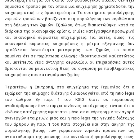
υποστήριξε ότι για τον σκοπό του φορολογικού δικαίου δεν έχει
σημασία ο τρόπος με τον οποίο μια επιχείρηση χρηματοδοτεί την
επιχειρηματική της δραστηριότητα. Tα συστήματα φορολόγησης
νομικών προσώπων βασίζονται στη φορολόγηση των κερδών και
στη δήλωση των ζημιών. Eξάλλου, όπως διαπιστώθηκε, κατά τη
διάρκεια της οικονομικής κρίσης, ζημίες κατέγραψαν προσωρινά
και οικονομικά εύρωστες επιχειρήσεις. Για αυτές, όμως, τις
οικονομικά εύρωστες επιχειρήσεις η ρήτρα εξυγίανσης δεν
προέβλεπε δυνατότητα μεταφοράς των ζημιών, το οποίο
σημαίνει ότι σε περίπτωση αλλαγής ιδιοκτησιακού καθεστώτος
και μετέπειτα νέας άντλησης κεφαλαίου, οι επιχειρήσεις αυτές
βρίσκονται σε μειονεκτική θέση σε σύγκριση με προβληματικές
επιχειρήσεις που καταγράφουν ζημίες.
Περαιτέρω η Eπιτροπή, στο επιχείρημα της Γερμανίας ότι η
εξαίρεση της επίμαχης διάταξης δικαιολογείται από τη ratio legis
του άρθρου 8γ παρ. 1 του KStG διότι σε περίπτωση
αναδιάρθρωσης δεν υπάρχει κίνδυνος κατάχρησης, τόνισε ότι ο
κίνδυνος κατάχρησης υφίσταται μόνο σε συνάρτηση με την αγορά
ανενεργών εταιρειών, μιας και η ratio legis της γενικής διάταξης
του άρθρου 8γ παρ. 1 του KStG στοχεύει και στην αύξηση της
φορολογικής βάσης των γερμανικών νομικών προσώπων, ως
αντιστάθμισμα της μείωσης του συντελεστή φορολόγησής τους.