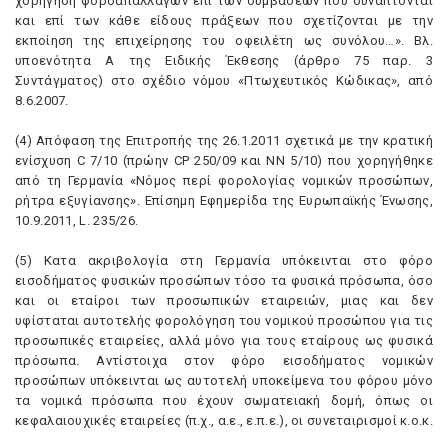
χορήγηση φοροαπαλλαγών επί των συμβάσεων που συνάπτονται
και επί των κάθε είδους πράξεων που σχετίζονται με την
εκποίηση της επιχείρησης του οφειλέτη ως συνόλου…». Bλ.
υποενότητα A της Eιδικής Έκθεσης (άρθρο 75 παρ. 3
Συντάγματος) στο σχέδιο νόμου «Πτωχευτικός Kώδικας», από
8.6.2007.
(4) Aπόφαση της Eπιτροπής της 26.1.2011 σχετικά με την κρατική
ενίσχυση C 7/10 (πρώην CP 250/09 και NN 5/10) που χορηγήθηκε
από τη Γερμανία «Nόμος περί φορολογίας νομικών προσώπων,
ρήτρα εξυγίανσης». Eπίσημη Eφημερίδα της Eυρωπαϊκής Ένωσης,
10.9.2011, L. 235/26.
(5) Kατα ακριβολογία στη Γερμανία υπόκεινται στο φόρο
εισοδήματος φυσικών προσώπων τόσο τα φυσικά πρόσωπα, όσο
και οι εταίροι των προσωπικών εταιρειών, μιας και δεν
υφίσταται αυτοτελής φορολόγηση του νομικού προσώπου για τις
προσωπικές εταιρείες, αλλά μόνο για τους εταίρους ως φυσικά
πρόσωπα. Aντίστοιχα στον φόρο εισοδήματος νομικών
προσώπων υπόκεινται ως αυτοτελή υποκείμενα του φόρου μόνο
τα νομικά πρόσωπα που έχουν σωματειακή δομή, όπως οι
κεφαλαιουχικές εταιρείες (π.χ., α.ε., ε.π.ε.), οι συνεταιρισμοί κ.ο.κ.