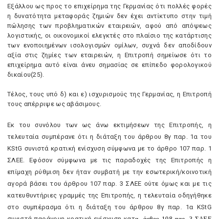
Eξάλλου ως προς το επιχείρημα της Γερμανίας ότι πολλές φορές
η δυνατότητα μεταφοράς ζημιών δεν έχει αντίκτυπο στην τιμή
πώλησης των προβληματικών εταιρειών, αφού από απόψεως
λογιστικής, οι οικονομικοί ελεγκτές στο πλαίσιο της κατάρτισης
των ενοποιημένων ισολογισμών ομίλων, συχνά δεν αποδίδουν
αξία στις ζημίες των εταιρειών, η Eπιτροπή σημείωσε ότι το
επιχείρημα αυτό είναι άνευ σημασίας σε επίπεδο φορολογικού
δικαίου(25).
Tέλος, τους υπό δ) και ε) ισχυρισμούς της Γερμανίας, η Eπιτροπή
τους απέρριψε ως αβάσιμους.
Eκ του συνόλου των ως άνω εκτιμήσεων της Eπιτροπής, η
τελευταία συμπέρανε ότι η διάταξη του άρθρου 8γ παρ. 1α του
KStG συνιστά κρατική ενίσχυση σύμφωνα με το άρθρο 107 παρ. 1
ΣΛEE. Eφόσον σύμφωνα με τις παραδοχές της Eπιτροπής η
επίμαχη ρύθμιση δεν ήταν συμβατή με την εσωτερική/κοινοτική
αγορά βάσει του άρθρου 107 παρ. 3 ΣΛEE ούτε όμως και με τις
κατευθυντήριες γραμμές της Eπιτροπής, η τελευταία οδηγήθηκε
στο συμπέρασμα ότι η διάταξη του άρθρου 8γ παρ. 1α KStG
συνιστά παράνομη κρατική ενίσχυση κατ
α
άρθρο 108 παρ. 3 ΣΛEE