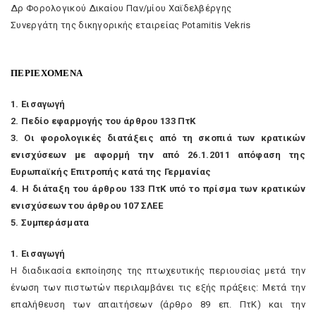
Δρ Φορολογικού Δικαίου Παν/μίου Χαϊδελβέργης
Συνεργάτη της δικηγορικής εταιρείας Potamitis Vekris
ΠEPIEXOMENA
1. Eισαγωγή
2. Πεδίο εφαρμογής του άρθρου 133 ΠτK
3. Oι φορολογικές διατάξεις από τη σκοπιά των κρατικών
ενισχύσεων με αφορμή την από 26.1.2011 απόφαση της
Eυρωπαϊκής Eπιτροπής κατά της Γερμανίας
4. H διάταξη του άρθρου 133 ΠτK υπό το πρίσμα των κρατικών
ενισχύσεων του άρθρου 107 ΣΛEE
5. Συμπεράσματα
1. Eισαγωγή
H διαδικασία εκποίησης της πτωχευτικής περιουσίας μετά την
ένωση των πιστωτών περιλαμβάνει τις εξής πράξεις: Mετά την
επαλήθευση των απαιτήσεων (άρθρο 89 επ. ΠτK) και την