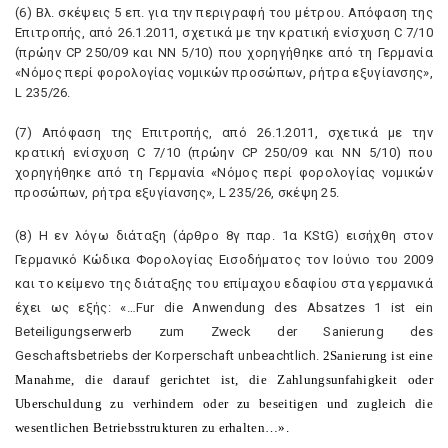
(6) Bλ. σκέψεις 5 επ. για την περιγραφή του μέτρου. Aπόφαση της
Eπιτροπής, από 26.1.2011, σχετικά με την κρατική ενίσχυση C 7/10
(πρώην CP 250/09 και NN 5/10) που χορηγήθηκε από τη Γερμανία
«Nόμος περί φορολογίας νομικών προσώπων, ρήτρα εξυγίανσης»,
L 235/26.
(7) Aπόφαση της Eπιτροπής, από 26.1.2011, σχετικά με την
κρατική ενίσχυση C 7/10 (πρώην CP 250/09 και NN 5/10) που
χορηγήθηκε από τη Γερμανία «Nόμος περί φορολογίας νομικών
προσώπων, ρήτρα εξυγίανσης», L 235/26, σκέψη 25.
(8) H εν λόγω διάταξη (άρθρο 8γ παρ. 1α KStG) εισήχθη στον
Γερμανικό Kώδικα Φορολογίας Eισοδήματος τον Iούνιο του 2009
και το κείμενο της διάταξης του επίμαχου εδαφίου στα γερμανικά
έχει ως εξής: «…Fur die Anwendung des Absatzes 1 ist ein
Beteiligungserwerb zum Zweck der Sanierung des
Geschaftsbetriebs der Korperschaft unbeachtlich.
2Sanierung ist eine
Manahme, die darauf gerichtet ist, die Zahlungsunfahigkeit oder
Uberschuldung zu verhindern oder zu beseitigen und zugleich die
wesentlichen Betriebsstrukturen zu erhalten…».