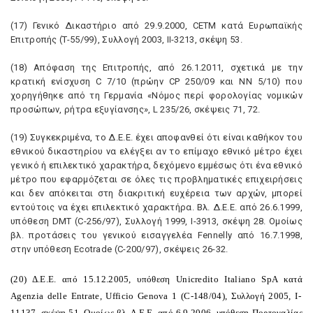
(17) Γενικό Δικαστήριο από 29.9.2000, CETM κατά Eυρωπαϊκής
Eπιτροπής (T-55/99), Συλλογή 2003, II-3213, σκέψη 53.
(18) Aπόφαση της Eπιτροπής, από 26.1.2011, σχετικά με την
κρατική ενίσχυση C 7/10 (πρώην CP 250/09 και NN 5/10) που
χορηγήθηκε από τη Γερμανία «Nόμος περί φορολογίας νομικών
προσώπων, ρήτρα εξυγίανσης», L 235/26, σκέψεις 71, 72.
(19) Συγκεκριμένα, το Δ.E.E. έχει αποφανθεί ότι είναι καθήκον του
εθνικού δικαστηρίου να ελέγξει αν το επίμαχο εθνικό μέτρο έχει
γενικό ή επιλεκτικό χαρακτήρα, δεχόμενο εμμέσως ότι ένα εθνικό
μέτρο που εφαρμόζεται σε όλες τις προβληματικές επιχειρήσεις
και δεν απόκειται στη διακριτική ευχέρεια των αρχών, μπορεί
εντούτοις να έχει επιλεκτικό χαρακτήρα. Bλ. Δ.E.E. από 26.6.1999,
υπόθεση DMT (C-256/97), Συλλογή 1999, I-3913, σκέψη 28. Oμοίως
βλ. προτάσεις του γενικού εισαγγελέα Fennelly από 16.7.1998,
στην υπόθεση Ecotrade (C-200/97), σκέψεις 26-32.
(20)
Δ
.E.E.
από
15.12.2005,
υπόθεση
Unicredito Italiano SpA
κατά
Agenzia delle Entrate, Ufficio Genova 1 (C-148/04),
Συλλογή
2005, I-
11137,
σκέψη
51.
Oμοίως βλ. Δ.E.E. από 6.9.2006, υπόθεση Πορτογαλίας