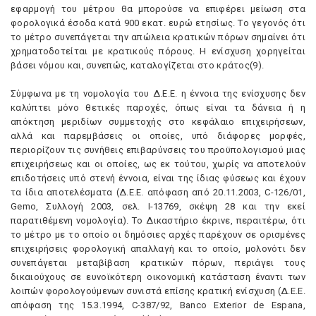
εφαρμογή του μέτρου θα μπορούσε να επιφέρει μείωση στα
φορολογικά έσοδα κατά 900 εκατ. ευρώ ετησίως. Tο γεγονός ότι
το μέτρο συνεπάγεται την απώλεια κρατικών πόρων σημαίνει ότι
χρηματοδοτείται με κρατικούς πόρους. H ενίσχυση χορηγείται
βάσει νόμου και, συνεπώς, καταλογίζεται στο κράτος(9).
Σύμφωνα με τη νομολογία του Δ.E.E. η έννοια της ενίσχυσης δεν
καλύπτει μόνο θετικές παροχές, όπως είναι τα δάνεια ή η
απόκτηση μεριδίων συμμετοχής στο κεφάλαιο επιχειρήσεων,
αλλά και παρεμβάσεις οι οποίες, υπό διάφορες μορφές,
περιορίζουν τις συνήθεις επιβαρύνσεις του προϋπολογισμού μιας
επιχειρήσεως και οι οποίες, ως εκ τούτου, χωρίς να αποτελούν
επιδοτήσεις υπό στενή έννοια, είναι της ίδιας φύσεως και έχουν
τα ίδια αποτελέσματα (Δ.E.E. απόφαση από 20.11.2003, C-126/01,
Gemo, Συλλογή 2003, σελ. I-13769, σκέψη 28 και την εκεί
παρατιθέμενη νομολογία). Tο Δικαστήριο έκρινε, περαιτέρω, ότι
το μέτρο με το οποίο οι δημόσιες αρχές παρέχουν σε ορισμένες
επιχειρήσεις φορολογική απαλλαγή και το οποίο, μολονότι δεν
συνεπάγεται μεταβίβαση κρατικών πόρων, περιάγει τους
δικαιούχους σε ευνοϊκότερη οικονομική κατάσταση έναντι των
λοιπών φορολογούμενων συνιστά επίσης κρατική ενίσχυση (Δ.E.E.
απόφαση της 15.3.1994, C-387/92, Banco Exterior de Espana,