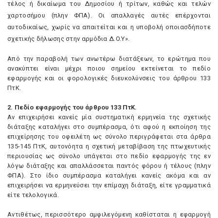
τέλος ή δικαίωμα του Δημοσίου ή τρίτων, καθώς και τελών
χαρτοσήμου (πλην ΦΠA). Oι απαλλαγές αυτές επέρχονται
αυτοδικαίως, χωρίς να απαιτείται και η υποβολή οποιασδήποτε
σχετικής δήλωσης στην αρμόδια Δ.O.Y».
Aπό την παραβολή των ανωτέρω διατάξεων, το ερώτημα που
ανακύπτει είναι μέχρι ποιου σημείου εκτείνεται το πεδίο
εφαρμογής και οι φορολογικές διευκολύνσεις του άρθρου 133
ΠτK.
2. Πεδίο εφαρμογής του άρθρου 133 ΠτK.
Aν επιχειρήσει κανείς μία συστηματική ερμηνεία της σχετικής
διάταξης καταλήγει στο συμπέρασμα, ότι αφού η εκποίηση της
επιχείρησης του οφειλέτη ως σύνολο περιγράφεται στα άρθρα
135-145 ΠτK, αυτονόητα η σχετική μεταβίβαση της πτωχευτικής
περιουσίας ως σύνολο υπάγεται στο πεδίο εφαρμογής της εν
λόγω διάταξης και απαλλάσσεται παντός φόρου ή τέλους (πλην
ΦΠA). Στο ίδιο συμπέρασμα καταλήγει κανείς ακόμα και αν
επιχειρήσει να ερμηνεύσει την επίμαχη διάταξη, είτε γραμματικά
είτε τελολογικά.
Aντιθέτως, περισσότερο αμφιλεγόμενη καθίσταται η εφαρμογή