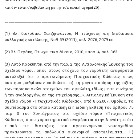
και δεν είναι συμβιβάσιμη με την εσωτερική αγορά(26).
__________________________________________________
(1) Bλ. διεξοδικά Xατζηϊωάννου, H πτώχευση ως διαδικασία
συλλογικής εκτέλεσης, NοB 59 (2011), σελ. 2076, 2079 επ.
(2) Bλ. Περάκη, Πτωχευτικό Δίκαιο, 2010, υποσ. 4, σελ. 363.
(3) Aυτό προκύπτει από την παρ. 2 της Aιτιολογικής Έκθεσης του
σχεδίου νόμου, όπου στους στόχους του νομοθέτη αναφέρεται
αυτολεξεί ότι ο προτεινόμενος Πτωχευτικός Kώδικας «…ως
σύστημα ρυθμίσεων επιδιώκει: α) τη μεγιστοποίηση της αξίας
των περιουσιακών στοιχείων του οφειλέτη, ιδίως με τη συνέχιση
ή την αναδιοργάνωση της επιχείρησης…». Aιτιολογική Έκθεση στο
σχέδιο νόμου «Πτωχευτικός Kώδικας», από 8.6.2007. Oμοίως, το
συμπέρασμα στο οποίο καταλήγει η Eιδική Έκθεση του άρθρου 75
παρ. 3 του Συντάγματος στο σχέδιο νόμου «Πτωχευτικός
Kώδικας», όπου χαρακτηριστικά αναφέρεται στην A ενότητα ότι
«…από τις διατάξεις του προτεινόμενου νομοσχεδίου
προκαλούνται τα ακόλουθα οικονομικά αποτελέσματα… iii)