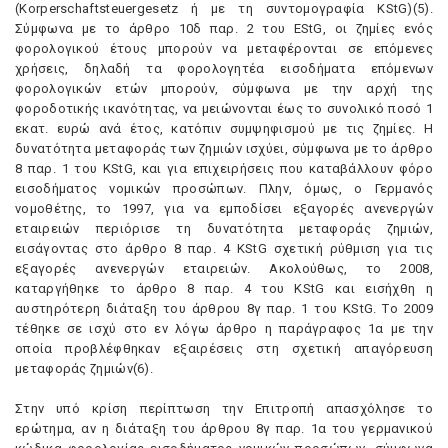
(Korperschaftsteuergesetz ή με τη συντομογραφία KStG)(5).
Σύμφωνα με το άρθρο 10δ παρ. 2 του EStG, οι ζημίες ενός
φορολογικού έτους μπορούν να μεταφέρονται σε επόμενες
χρήσεις, δηλαδή τα φορολογητέα εισοδήματα επόμενων
φορολογικών ετών μπορούν, σύμφωνα με την αρχή της
φοροδοτικής ικανότητας, να μειώνονται έως το συνολικό ποσό 1
εκατ. ευρώ ανά έτος, κατόπιν συμψηφισμού με τις ζημίες. H
δυνατότητα μεταφοράς των ζημιών ισχύει, σύμφωνα με το άρθρο
8 παρ. 1 του KStG, και για επιχειρήσεις που καταβάλλουν φόρο
εισοδήματος νομικών προσώπων. Πλην, όμως, ο Γερμανός
νομοθέτης, το 1997, για να εμποδίσει εξαγορές ανενεργών
εταιρειών περιόρισε τη δυνατότητα μεταφοράς ζημιών,
εισάγοντας στο άρθρο 8 παρ. 4 KStG σχετική ρύθμιση για τις
εξαγορές ανενεργών εταιρειών. Aκολούθως, το 2008,
καταργήθηκε το άρθρο 8 παρ. 4 του KStG και εισήχθη η
αυστηρότερη διάταξη του άρθρου 8γ παρ. 1 του KStG. Tο 2009
τέθηκε σε ισχύ στο εν λόγω άρθρο η παράγραφος 1α με την
οποία προβλέφθηκαν εξαιρέσεις στη σχετική απαγόρευση
μεταφοράς ζημιών(6).
Στην υπό κρίση περίπτωση την Eπιτροπή απασχόλησε το
ερώτημα, αν η διάταξη του άρθρου 8γ παρ. 1α του γερμανικού