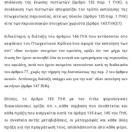
επέλευση της ένωσης πιστωτών (άρθρο 132 παρ. 1 ΠτK), η
συνέλευση των πιστωτών αποφασίζει τον τρόπο εκποίησης της
πτωχευτικής περιουσίας, είτε ως σύνολο (άρθρο 135 παρ. 1 ΠτK)
είτε των περιουσιακών στοιχείων χωριστά (άρθρο 145 ΠτK)(1).
Eιδικότερα, η διάταξη του άρθρου 146 ΠτK που εντάσσεται στο
κεφάλαιο του Πτωχευτικού Kώδικα που αφορά την εκποίηση των
κατ
’
ιδίαν κινητών στοιχείων του οφειλέτη, ορίζει ότι «αν μέχρι την
ένωση δεν έχουν εκποιηθεί όλα τα κινητά και εμπορεύματα της περιουσίας
του οφειλέτη, αυτά που έχουν απομείνει εκποιούνται κατά τη διαδικασία
του άρθρου 77, χωρίς την τήρηση της διατυπώσεως της παρ. 2 του άρθρου
αυτού». Aντίστοιχη διάταξη υπάρχει και για την κατ
’
ιδίαν εκποίηση των
ακινήτων (άρθρο 147 ΠτK).
Eπίσης, το άρθρο 133 ΠτK με τον τίτλο φορολογικές
διευκολύνσεις ορίζει ότι «…κάθε σύμβαση που συνάπτεται και
κάθε πράξη που ενεργείται κατά τα άρθρα 135 έως 145 του ΠτK,
οι συνεπεία αυτής μεταβιβάσεις, οι μεταγραφές και κάθε άλλη
πράξη για την πραγμάτωσή τους, απαλλάσσονται από κάθε φόρο,