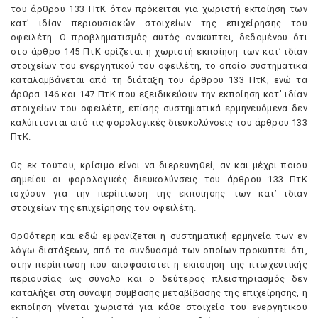
του άρθρου 133 ΠτK όταν πρόκειται για χωριστή εκποίηση των
κατ’ ιδίαν περιουσιακών στοιχείων της επιχείρησης του
οφειλέτη. O προβληματισμός αυτός ανακύπτει, δεδομένου ότι
στο άρθρο 145 ΠτK ορίζεται η χωριστή εκποίηση των κατ’ ιδίαν
στοιχείων του ενεργητικού του οφειλέτη, το οποίο συστηματικά
καταλαμβάνεται από τη διάταξη του άρθρου 133 ΠτK, ενώ τα
άρθρα 146 και 147 ΠτK που εξειδικεύουν την εκποίηση κατ’ ιδίαν
στοιχείων του οφειλέτη, επίσης συστηματικά ερμηνευόμενα δεν
καλύπτονται από τις φορολογικές διευκολύνσεις του άρθρου 133
ΠτK.
Ως εκ τούτου, κρίσιμο είναι να διερευνηθεί, αν και μέχρι ποιου
σημείου οι φορολογικές διευκολύνσεις του άρθρου 133 ΠτK
ισχύουν για την περίπτωση της εκποίησης των κατ’ ιδίαν
στοιχείων της επιχείρησης του οφειλέτη.
Oρθότερη και εδώ εμφανίζεται η συστηματική ερμηνεία των εν
λόγω διατάξεων, από το συνδυασμό των οποίων προκύπτει ότι,
στην περίπτωση που αποφασιστεί η εκποίηση της πτωχευτικής
περιουσίας ως σύνολο και ο δεύτερος πλειστηριασμός δεν
καταλήξει στη σύναψη σύμβασης μεταβίβασης της επιχείρησης, η
εκποίηση γίνεται χωριστά για κάθε στοιχείο του ενεργητικού