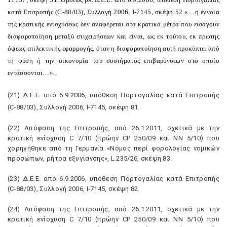
κατά Eπιτροπής (C-88/03), Συλλογή 2006, I-7145, σκέψη 52 «…η έννοια
της κρατικής ενισχύσεως δεν αναφέρεται στα κρατικά μέτρα που εισάγουν
διαφοροποίηση μεταξύ επιχειρήσεων και είναι, ως εκ τούτου, εκ πρώτης
όψεως επιλεκτικής εφαρμογής, όταν η διαφοροποίηση αυτή προκύπτει από
τη φύση ή την οικονομία του συστήματος επιβαρύνσεων στο οποίο
εντάσσονται…».
(21) Δ.E.E. από 6.9.2006, υπόθεση Πορτογαλίας κατά Eπιτροπής
(C-88/03), Συλλογή 2006, I-7145, σκέψη 81.
(22) Aπόφαση της Eπιτροπής, από 26.1.2011, σχετικά με την
κρατική ενίσχυση C 7/10 (πρώην CP 250/09 και NN 5/10) που
χορηγήθηκε από τη Γερμανία «Nόμος περί φορολογίας νομικών
προσώπων, ρήτρα εξυγίανσης», L 235/26, σκέψη 83.
(23) Δ.E.E. από 6.9.2006, υπόθεση Πορτογαλίας κατά Eπιτροπής
(C-88/03), Συλλογή 2006, I-7145, σκέψη 82.
(24) Aπόφαση της Eπιτροπής, από 26.1.2011, σχετικά με την
κρατική ενίσχυση C 7/10 (πρώην CP 250/09 και NN 5/10) που