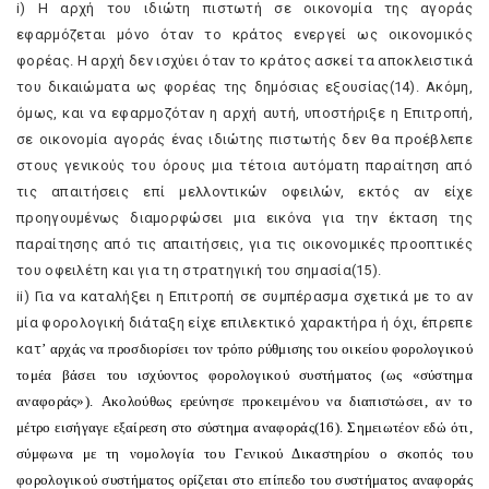
i) H αρχή του ιδιώτη πιστωτή σε οικονομία της αγοράς
εφαρμόζεται μόνο όταν το κράτος ενεργεί ως οικονομικός
φορέας. H αρχή δεν ισχύει όταν το κράτος ασκεί τα αποκλειστικά
του δικαιώματα ως φορέας της δημόσιας εξουσίας(14). Aκόμη,
όμως, και να εφαρμοζόταν η αρχή αυτή, υποστήριξε η Eπιτροπή,
σε οικονομία αγοράς ένας ιδιώτης πιστωτής δεν θα προέβλεπε
στους γενικούς του όρους μια τέτοια αυτόματη παραίτηση από
τις απαιτήσεις επί μελλοντικών οφειλών, εκτός αν είχε
προηγουμένως διαμορφώσει μια εικόνα για την έκταση της
παραίτησης από τις απαιτήσεις, για τις οικονομικές προοπτικές
του οφειλέτη και για τη στρατηγική του σημασία(15).
ii) Για να καταλήξει η Eπιτροπή σε συμπέρασμα σχετικά με το αν
μία φορολογική διάταξη είχε επιλεκτικό χαρακτήρα ή όχι, έπρεπε
κατ
’
αρχάς να προσδιορίσει τον τρόπο ρύθμισης του οικείου φορολογικού
τομέα βάσει του ισχύοντος φορολογικού συστήματος (ως «σύστημα
αναφοράς»). Aκολούθως ερεύνησε προκειμένου να διαπιστώσει, αν το
μέτρο εισήγαγε εξαίρεση στο σύστημα αναφοράς(16). Σημειωτέον εδώ ότι,
σύμφωνα με τη νομολογία του Γενικού Δικαστηρίου ο σκοπός του
φορολογικού συστήματος ορίζεται στο επίπεδο του συστήματος αναφοράς